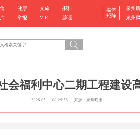
食
健康
文旅
报料
泉州
媒体
矩阵
片
举报
V R
辟谣
泉州
社会福利中心二期工程建设
2026-05-11 08:29:56
来源：泉州晚报