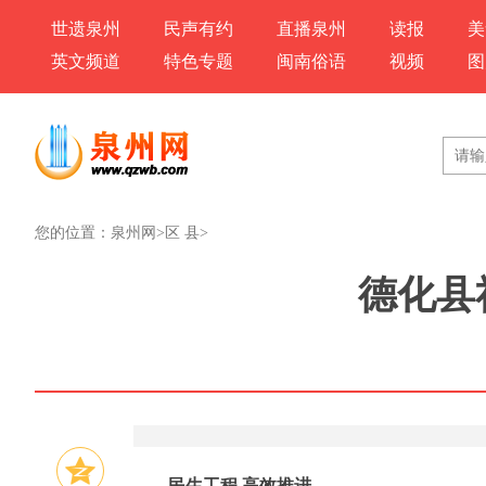
世遗泉州
民声有约
直播泉州
读报
美
英文频道
特色专题
闽南俗语
视频
图
您的位置：
泉州网
>
区 县
>
德化县
民生工程 高效推进