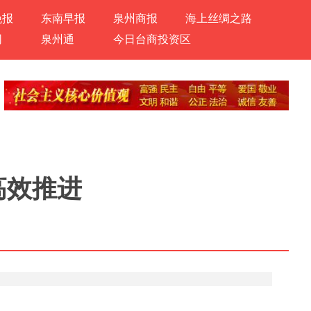
晚报
东南早报
泉州商报
海上丝绸之路
网
泉州通
今日台商投资区
高效推进