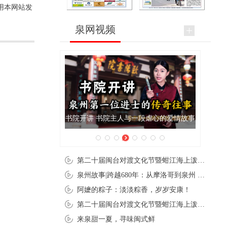
用本网站发
泉网视频
书院开讲 书院主人与一段虐心的爱情故事
泉州
第二十届闽台对渡文化节暨蚶江海上泼水节在石狮蚶江启幕
泉州故事|跨越680年：从摩洛哥到泉州 丝路使者“中国行”
阿嬷的粽子：淡淡粽香，岁岁安康！
第二十届闽台对渡文化节暨蚶江海上泼水节在石狮蚶江开幕
来泉甜一夏，寻味闽式鲜