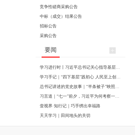
竞争性磋商采购公告
中标（成交）结果公告
招标公告
采购公告
要闻
学习进行时丨习近平总书记关心指导基层党建的故事
学习手记｜“四下基层”践初心 人民至上创伟业
总书记讲述的党史故事｜“半条被子”映照初心
习言道｜“七一”前夕，习近平为何考察一个村级党组织
壹视界·知行记｜巧手绣出幸福路
天天学习｜田间地头的关切