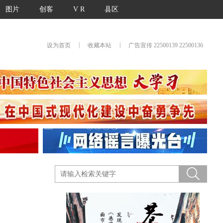
图片
创客
V R
县区
|
|
设为首页
收藏本站
广告宣传 22500139 22500136