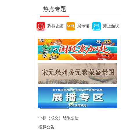
热点专题
刺桐史迹
展示馆
海上丝绸
便民资讯
中标（成交）结果公告
招标公告