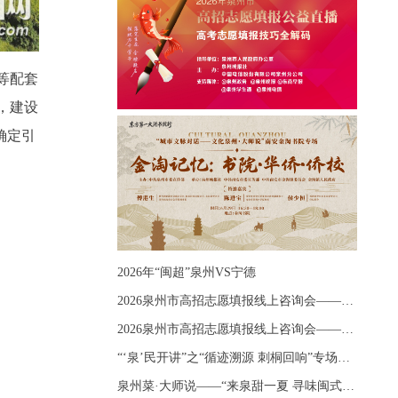
等配套
，建设
确定引
2026年“闽超”泉州VS宁德
2026泉州市高招志愿填报线上咨询会——《出分应急课堂：全流程拆解志愿填报》主题讲座
2026泉州市高招志愿填报线上咨询会——《志愿填报 答疑直播》主题讲座
“‘泉’民开讲”之“循迹溯源 刺桐回响”专场宣讲
泉州菜·大师说——“来泉甜一夏 寻味闽式鲜”上官品牌专场直播