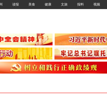
州
读报
美食
健康
文旅
报料
视频