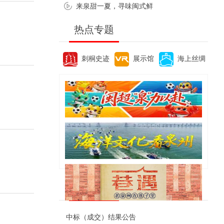
来泉甜一夏，寻味闽式鲜
热点专题
刺桐史迹
展示馆
海上丝绸
便民资讯
中标（成交）结果公告