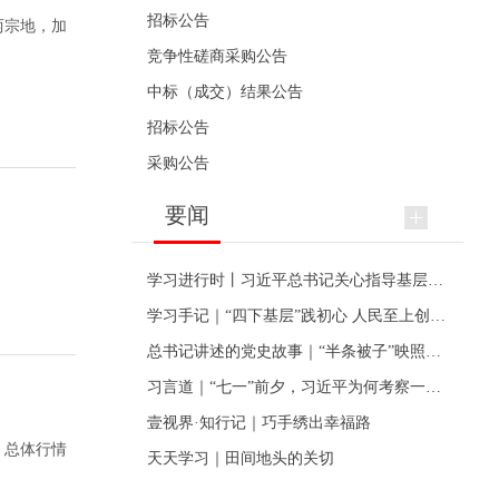
招标公告
两宗地，加
竞争性磋商采购公告
中标（成交）结果公告
招标公告
采购公告
要闻
学习进行时丨习近平总书记关心指导基层党建的故事
学习手记｜“四下基层”践初心 人民至上创伟业
总书记讲述的党史故事｜“半条被子”映照初心
习言道｜“七一”前夕，习近平为何考察一个村级党组织
壹视界·知行记｜巧手绣出幸福路
，总体行情
天天学习｜田间地头的关切