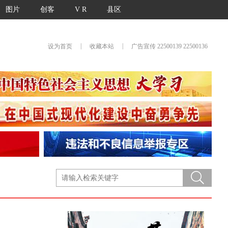
图片
创客
V R
县区
|
|
设为首页
收藏本站
广告宣传 22500139 22500136