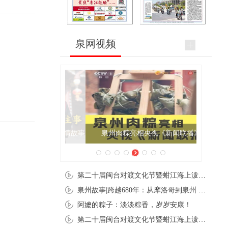
泉网视频
泉州肉粽亮相央视《新闻联播》
第二十届闽台对渡文化节暨蚶江海上泼水节在石狮蚶江启幕
泉州故事|跨越680年：从摩洛哥到泉州 丝路使者“中国行”
阿嬷的粽子：淡淡粽香，岁岁安康！
第二十届闽台对渡文化节暨蚶江海上泼水节在石狮蚶江开幕