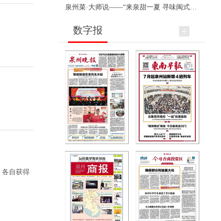
泉州菜·大师说——“来泉甜一夏 寻味闽式鲜”上官品牌专场直播
数字报
，各自获得