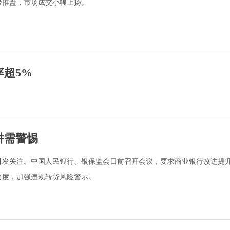
极推盘，市场成交小幅上扬。
率超5%
阱需警惕
引发关注。中国人民银行、银保监会日前召开会议，要求商业银行改进提
力度，加强违规转贷风险警示。