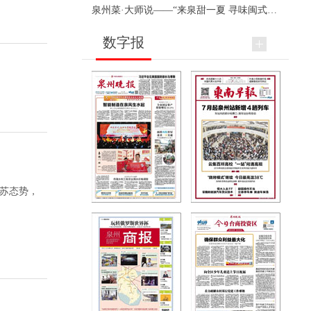
泉州菜·大师说——“来泉甜一夏 寻味闽式鲜”上官品牌专场直播
数字报
复苏态势，