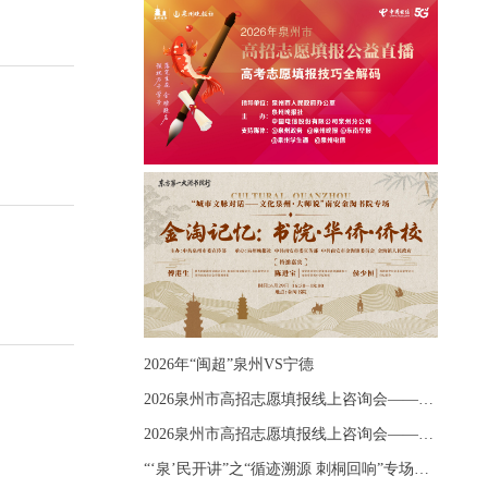
2026年“闽超”泉州VS宁德
2026泉州市高招志愿填报线上咨询会——《出分应急课堂：全流程拆解志愿填报》主题讲座
2026泉州市高招志愿填报线上咨询会——《志愿填报 答疑直播》主题讲座
“‘泉’民开讲”之“循迹溯源 刺桐回响”专场宣讲