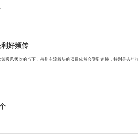
道
块利好频传
政策暖风频吹的当下，泉州主流板块的项目依然会受到追捧，特别是去年
万个