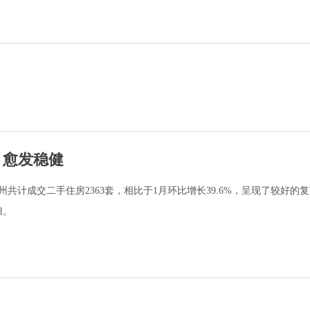
 愈发稳健
泉州共计成交二手住房2363套，相比于1月环比增长39.6%，呈现了较好的
归。