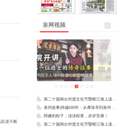
泉网视频
泉州肉粽亮相央视《新闻联播》
第二十届闽台对渡文化节暨蚶江海上泼水节在石狮蚶江启幕
泉州故事|跨越680年：从摩洛哥到泉州 丝路使者“中国行”
阿嬷的粽子：淡淡粽香，岁岁安康！
活跃度不断
第二十届闽台对渡文化节暨蚶江海上泼水节在石狮蚶江开幕