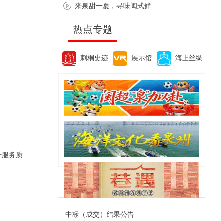
来泉甜一夏，寻味闽式鲜
热点专题
刺桐史迹
展示馆
海上丝绸
升服务质
便民资讯
中标（成交）结果公告