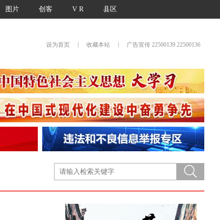
图片
创客
V R
县区
|
|
设为首页
收藏本站
广告宣传 22500139 22500136