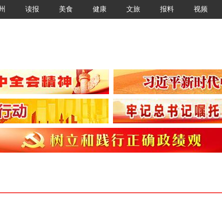
州
读报
美食
健康
文旅
报料
视频