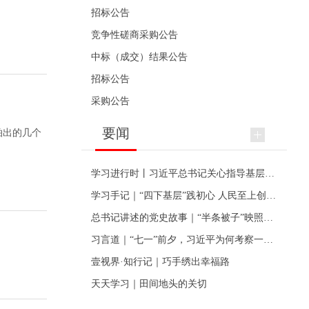
招标公告
竞争性磋商采购公告
中标（成交）结果公告
招标公告
采购公告
要闻
拍出的几个
学习进行时丨习近平总书记关心指导基层党建的故事
学习手记｜“四下基层”践初心 人民至上创伟业
总书记讲述的党史故事｜“半条被子”映照初心
习言道｜“七一”前夕，习近平为何考察一个村级党组织
壹视界·知行记｜巧手绣出幸福路
天天学习｜田间地头的关切