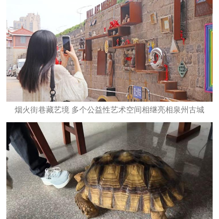
烟火街巷藏艺境 多个公益性艺术空间相继亮相泉州古城