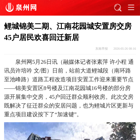
鲤城锦美二期、江南花园城安置房交房
45户居民欢喜回迁新居
东南早报
2026-05-26 08:16
泉州网5月26日讯（融媒体记者张素萍 许小程 通
讯员许培吟 文/图）日前，站前大道鲤城段（南环路
至池峰路）道路工程改造项目安置工作迎来重要节点
——锦美安置区8号楼及江南花园城16号楼的部分房
源开展集中交房，45户回迁群众顺利收房。此次交房
既解决了征迁群众的安居问题，也为鲤城片区更新与
重点项目建设按下了“加速键”。