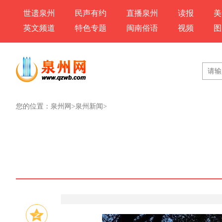
世遗泉州
民声有约
直播泉州
读报
美
英文频道
特色专题
闽南俗语
视频
图
您的位置：
泉州网
>
泉州新闻
>