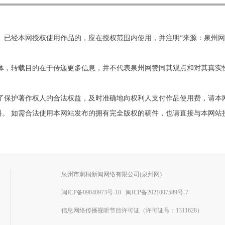
。已经本网授权使用作品的，应在授权范围内使用，并注明“来源：泉州
他媒体，转载目的在于传递更多信息，并不代表泉州网赞同其观点和对其真
为了保护著作权人的合法权益，及时准确地向权利人支付作品使用费，请本
需合法使用本网站发布的拥有完全版权的稿件，也请直接与本网站接洽。联系电
泉州市刺桐新闻网络有限公司(泉州网)
闽ICP备09040973号-10
闽ICP备2021007589号-7
信息网络传播视听节目许可证（许可证号：1311628）