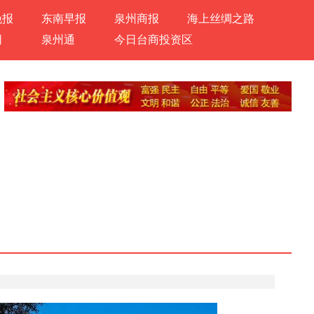
晚报
东南早报
泉州商报
海上丝绸之路
网
泉州通
今日台商投资区