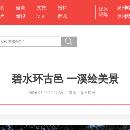
食
健康
文旅
报料
泉州
媒体
矩阵
片
举报
V R
辟谣
泉州
碧水环古邑 一溪绘美景
2026-05-23 08:21:39
来源：泉州晚报