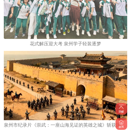
花式解压迎大考 泉州学子轻装逐梦
泉州市纪录片《崇武：一座山海见证的英雄之城》斩获国家级大奖