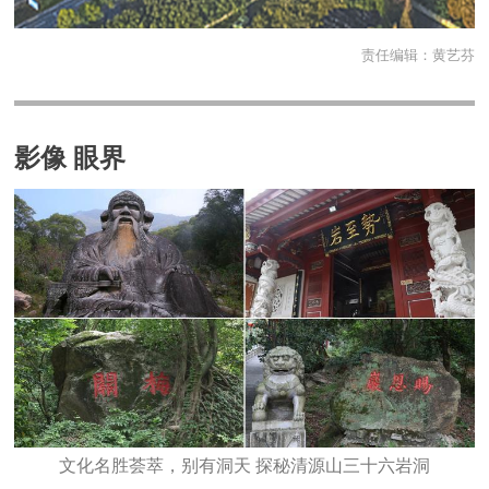
责任编辑：
黄艺芬
影像 眼界
文化名胜荟萃，别有洞天 探秘清源山三十六岩洞