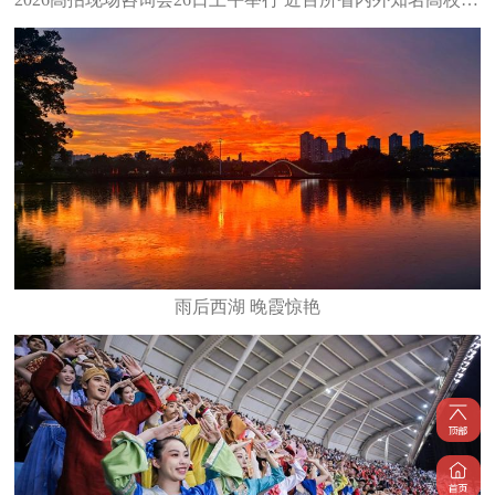
雨后西湖 晚霞惊艳