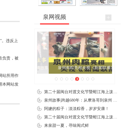
泉网视频
”。违反上
性负责，被
泉州肉粽亮相央视《新闻联播》
网站所用作
用本网站发
第二十届闽台对渡文化节暨蚶江海上泼水节在石狮蚶江启幕
泉州故事|跨越680年：从摩洛哥到泉州 丝路使者“中国行”
阿嬷的粽子：淡淡粽香，岁岁安康！
第二十届闽台对渡文化节暨蚶江海上泼水节在石狮蚶江开幕
来泉甜一夏，寻味闽式鲜