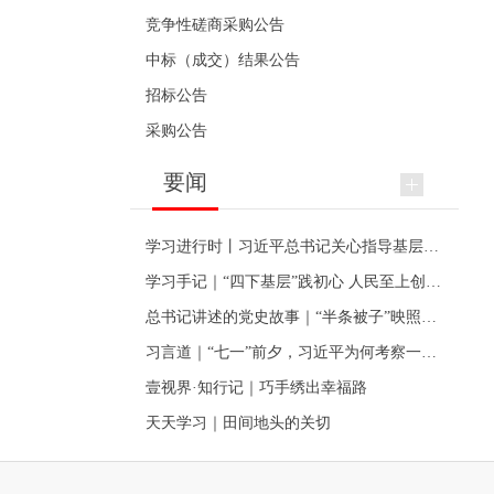
竞争性磋商采购公告
中标（成交）结果公告
招标公告
采购公告
要闻
学习进行时丨习近平总书记关心指导基层党建的故事
学习手记｜“四下基层”践初心 人民至上创伟业
总书记讲述的党史故事｜“半条被子”映照初心
习言道｜“七一”前夕，习近平为何考察一个村级党组织
壹视界·知行记｜巧手绣出幸福路
天天学习｜田间地头的关切