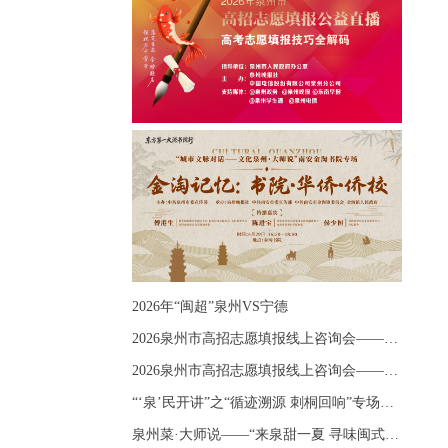
2026年“闽超”泉州VS宁德
2026泉州市高招志愿填报线上咨询会——《出分应急课堂：全流程拆解志愿填报》主题讲座
2026泉州市高招志愿填报线上咨询会——《志愿填报 答疑直播》主题讲座
“‘泉’民开讲”之“循迹溯源 刺桐回响”专场宣讲
泉州菜·大师说——“来泉甜一夏 寻味闽式鲜”上官品牌专场直播