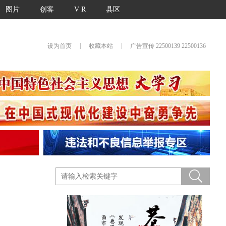
图片
创客
V R
县区
|
|
设为首页
收藏本站
广告宣传 22500139 22500136