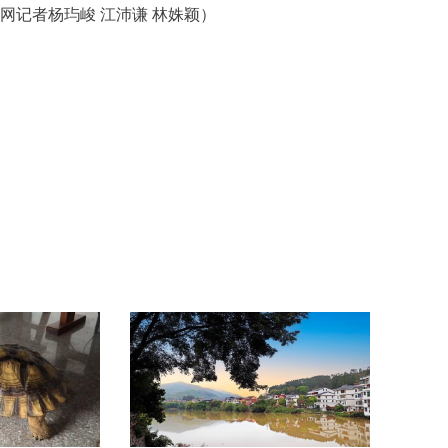
网记者杨玙峻 江沛谦 林姝颖）