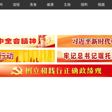
州
读报
美食
健康
文旅
报料
视频