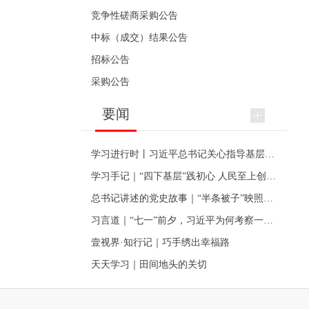
竞争性磋商采购公告
中标（成交）结果公告
招标公告
采购公告
要闻
学习进行时丨习近平总书记关心指导基层党建的故事
学习手记｜“四下基层”践初心 人民至上创伟业
总书记讲述的党史故事｜“半条被子”映照初心
习言道｜“七一”前夕，习近平为何考察一个村级党组织
壹视界·知行记｜巧手绣出幸福路
天天学习｜田间地头的关切