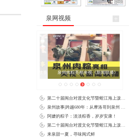
泉网视频
泉州肉粽亮相央视《新闻联播》
第二十届闽台对渡文化节暨蚶江海上泼水节在石狮蚶江启幕
泉州故事|跨越680年：从摩洛哥到泉州 丝路使者“中国行”
阿嬷的粽子：淡淡粽香，岁岁安康！
第二十届闽台对渡文化节暨蚶江海上泼水节在石狮蚶江开幕
来泉甜一夏，寻味闽式鲜