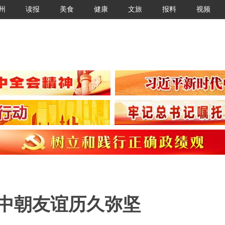
州
读报
美食
健康
文旅
报料
视频
证中朝友谊历久弥坚