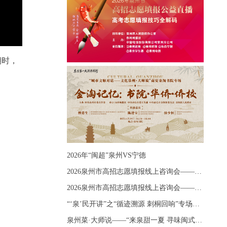
朝时，
2026年“闽超”泉州VS宁德
2026泉州市高招志愿填报线上咨询会——《出分应急课堂：全流程拆解志愿填报》主题讲座
2026泉州市高招志愿填报线上咨询会——《志愿填报 答疑直播》主题讲座
“‘泉’民开讲”之“循迹溯源 刺桐回响”专场宣讲
泉州菜·大师说——“来泉甜一夏 寻味闽式鲜”上官品牌专场直播