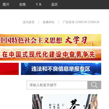
图片
创客
V R
县区
|
|
设为首页
收藏本站
广告宣传 22500139 22500136