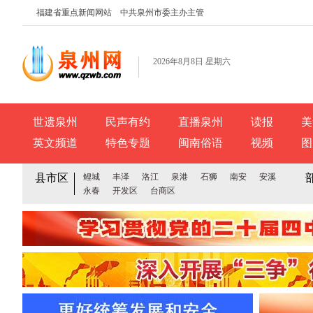
福建省重点新闻网站 中共泉州市委主办主管
2026年8月8日 星期六
世遗泉州
民声有约
直播泉州
读报
美
英文频道
特色专题
闽南俗语
视频
图
县市区
鲤城
丰泽
洛江
泉港
石狮
南安
安溪
永春
开发区
台商区