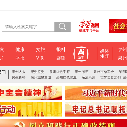
食
健康
文旅
报料
泉州
媒体
矩阵
片
举报
V R
辟谣
泉州
部门
泉州人大
纪委监委
泉州红色学府
泉州考评
泉州市总工会
黎明
民生价格
泉州城建集团
泉州红色资源
亲清泉州
世界美食之都--泉