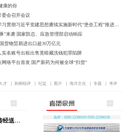
健康的你
常委会召开会议
全省深入学习贯彻习近平党建思想赓续实施新时代“堡垒工程”推进会召开
豚”来袭 国家防总、应急管理部启动响应
国货物贸易进出口超30万亿元
人实名账号出租出售竟暗藏洗钱犯罪陷阱
网络平台首发 国产新药为何被全球“扫货”
人才
刺桐锐评
纪监
图片
海洋文化
专题
考评
合作：0595-22500193 0595-22500230
高端智脑赋能产业升级 16位博士后组团来泉“传经送宝”