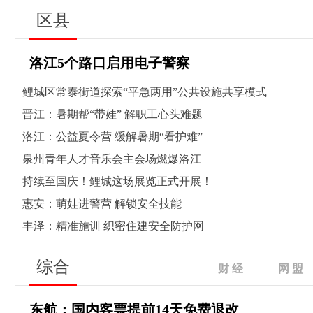
区县
洛江5个路口启用电子警察
鲤城区常泰街道探索“平急两用”公共设施共享模式
晋江：暑期帮“带娃” 解职工心头难题
洛江：公益夏令营 缓解暑期“看护难”
泉州青年人才音乐会主会场燃爆洛江
持续至国庆！鲤城这场展览正式开展！
惠安：萌娃进警营 解锁安全技能
丰泽：精准施训 织密住建安全防护网
综合
财 经
网 盟
东航：国内客票提前14天免费退改