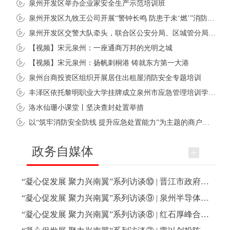
泉州开发区举办企业家安全生产示范培训班
泉州开发区九牧王公司开展“警钟长鸣 防患于未‘燃’”消防安全培训
泉州开发区交警大队牵头，联合区公安分局、区城管分局及泉州市交通运输、综合执法支队五大队，针对性开展南迎宾大道渣土车滴洒漏问题专项整治“夜鹰行动”
【视频】宋元泉州：一座通商万邦的光明之城
【视频】宋元泉州：扬帆刺桐港 铸就东方第一大港
泉州台商投资区组织开展居住出租屋消防安全专题培训
丰泽区依托黎明职业大学挂牌成立泉州市应急管理培训学院丰泽分院，同步启动首期消防安全应急能力培训班
洛水仙珊小课堂丨坚决查封处置举措
以“筑牢消防安全防线 提升应急处置能力”为主题的商户企业安全生产专题培训在石狮服装城展览艺术中心多媒体厅举行
政务自媒体
“凝心促发展 聚力兴南翼”系列访谈⑩ | 晋江市政府副市长陈进福谈晋江区域这样“再造一个晋江”
“凝心促发展 聚力兴南翼”系列访谈⑨ | 泉州半导体高新区南安分园区主任周庆喜谈南安区域“四步走”融入南翼高质量发展
“凝心促发展 聚力兴南翼”系列访谈⑧ | 红石厚峰合伙人郑宁谈区域融通与企业扎根发展