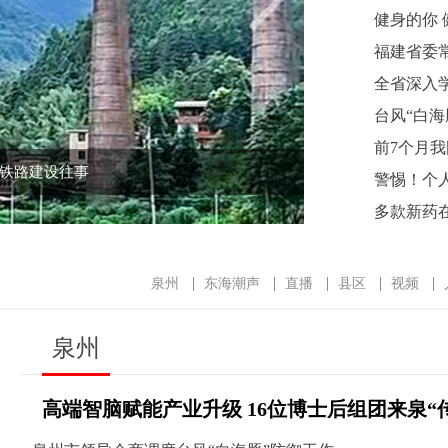
健身的你 
福建省委
台风“白海
前7个月我
肖铁路建设往事
警惕！个
多款新药在
泉州
东海潮声
直播
县区
视频
泉州