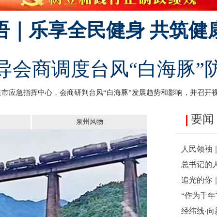
语｜乐享全民健身 共筑健
导会商调度台风“白海豚”
往市应急指挥中心，会商研判台风“白海豚”发展趋势和影响，并召开
要闻
泉州风物
人民领袖
总书记的
追光的你
“作为千
经纬线·向