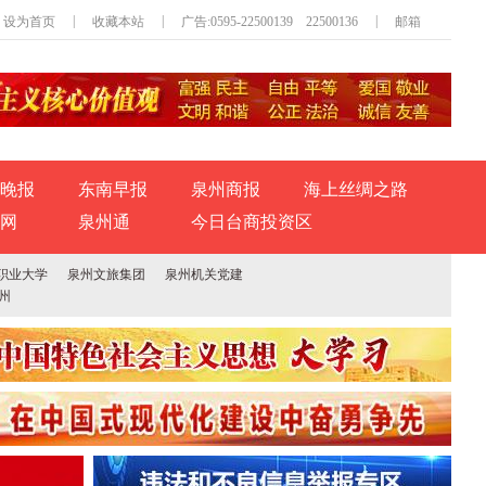
|
|
|
设为首页
收藏本站
广告:0595-22500139 22500136
邮箱
晚报
东南早报
泉州商报
海上丝绸之路
网
泉州通
今日台商投资区
职业大学
泉州文旅集团
泉州机关党建
州