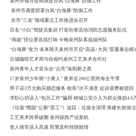
泉州市领导会商调度台风“白海豚”防御工作
泉州市调度部署台风“白海豚”防御工作
全市“三农”领域重点工作推进会召开
百名“小白”驾驶员集训 打造街巷流动消防志愿服务队伍
“闽超”排位赛首战打响 今晚泉州队客战福州队
“白海豚”发力 未来两天泉州市开启“高温+大风”双重暴击模
古城咖啡艺术周与你相约泉州工艺美术合作社
泉州青年人才音乐会“点亮”洛阳桥之夜
17岁泉州少年骑“小黄人” 夜奔近200公里跨海去平潭
男子花3万元购买婚恋服务 相亲7次不满意 起诉退费被驳回
求职心切误入“包办工作”骗局 鲤城公安介入为群众挽损4.6
​《垃圾“围园”公厕“罢工”》追踪：垃圾全清理 将建长效保
工艺美术跨界破圈 泉州探路产业新机
老人骑车误入高速 民警及时排除险情