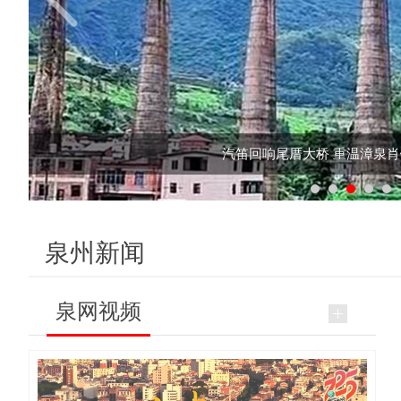
汽笛回响尾厝大桥 重温漳泉
泉州新闻
泉网视频