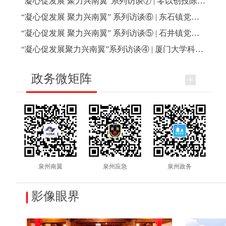
“凝心促发展 聚力兴南翼”系列访谈⑦ | 零以创投陈玢辉谈深耕南翼共筑产业新生态
“凝心促发展 聚力兴南翼” 系列访谈⑥ | 东石镇党委副书记、镇长蒋家兴谈全面融入南翼高新区建设
“凝心促发展 聚力兴南翼” 系列访谈⑤ | 石井镇党委副书记、镇长林三强谈主动融入高新区建设大局
“凝心促发展聚力兴南翼”系列访谈④ | 厦门大学科技园王明甲谈扎根南翼深耕产业与成果转化
政务微矩阵
泉州南翼
泉州应急
泉州政务
影像眼界