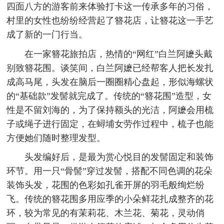
四面八方的游客前来体验打卡这一传承多年的习俗，
村里的女性也纷纷经营起了簪花店，让簪花这一手艺
成了新的一门行当。
在一家簪花旅拍店，热情的“网红”白兰阿嬷头戴
别致簪花围。谈笑间，白兰阿嬷已经帮客人把长发扎
成高马尾，头发在脑后一圈圈精心盘起，形似海螺状
的“基础款”发髻就完成了。传统的“簪花围”造型，女
性是不留刘海的，为了保持额头的光洁，阿嬷会用梳
子或绳子进行固定，在蟳埔女劳作过程中，梳子也能
方便她们随时整理发型。
头发编好后，是最为赏心悦目的发髻固定和装饰
环节。用一只“骨髻”穿过发髻，搭配不同色调的花朵
装饰头发，花围的色彩如孔雀开屏的羽毛般绚烂纷
飞。传统的簪花围多用应季的小朵鲜花扎成整齐的花
环，较为常见的有茉莉花、木兰花、菊花，灵动俏