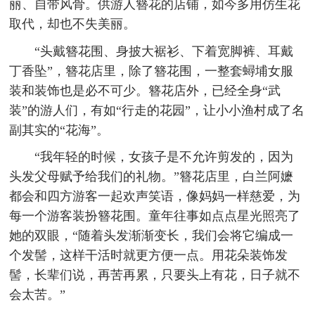
丽、自带风骨。供游人簪花的店铺，如今多用仿生花
取代，却也不失美丽。
“头戴簪花围、身披大裾衫、下着宽脚裤、耳戴
丁香坠”，簪花店里，除了簪花围，一整套蟳埔女服
装和装饰也是必不可少。簪花店外，已经全身“武
装”的游人们，有如“行走的花园”，让小小渔村成了名
副其实的“花海”。
“我年轻的时候，女孩子是不允许剪发的，因为
头发父母赋予给我们的礼物。”簪花店里，白兰阿嬷
都会和四方游客一起欢声笑语，像妈妈一样慈爱，为
每一个游客装扮簪花围。童年往事如点点星光照亮了
她的双眼，“随着头发渐渐变长，我们会将它编成一
个发髻，这样干活时就更方便一点。用花朵装饰发
髻，长辈们说，再苦再累，只要头上有花，日子就不
会太苦。”