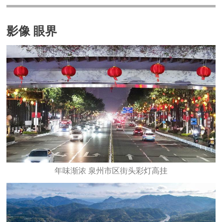
影像 眼界
年味渐浓 泉州市区街头彩灯高挂