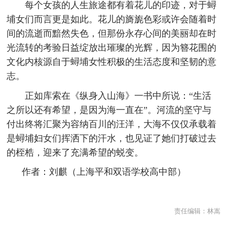
每个女孩的人生旅途都有着花儿的印迹，对于蟳
埔女们而言更是如此。花儿的旖旎色彩或许会随着时
间的流逝而黯然失色，但那份永存心间的美丽却在时
光流转的考验日益绽放出璀璨的光辉，因为簪花围的
文化内核源自于蟳埔女性积极的生活态度和坚韧的意
志。
正如库索在《纵身入山海》一书中所说：“生活
之所以还有希望，是因为海一直在”。河流的坚守与
付出终将汇聚为容纳百川的汪洋，大海不仅仅承载着
是蟳埔妇女们挥洒下的汗水，也见证了她们打破过去
的桎梏，迎来了充满希望的蜕变。
作者：刘麒（上海平和双语学校高中部）
责任编辑：
林嵩