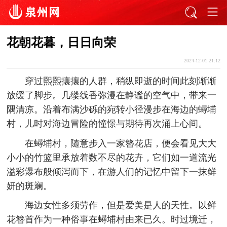
花朝花暮，日日向荣
2024-12-01 21:12
穿过熙熙攘攘的人群，稍纵即逝的时间此刻渐渐
放缓了脚步。几缕线香弥漫在静谧的空气中，带来一
隅清凉。沿着布满沙砾的宛转小径漫步在海边的蟳埔
村，儿时对海边冒险的憧憬与期待再次涌上心间。
在蟳埔村，随意步入一家簪花店，便会看见大大
小小的竹篮里承放着数不尽的花卉，它们如一道流光
溢彩瀑布般倾泻而下，在游人们的记忆中留下一抹鲜
妍的斑斓。
海边女性多须劳作，但是爱美是人的天性。以鲜
花簪首作为一种俗事在蟳埔村由来已久。时过境迁，