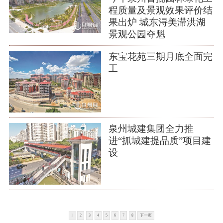
程质量及景观效果评价结
果出炉 城东浔美滞洪湖
景观公园夺魁
东宝花苑三期月底全面完
工
泉州城建集团全力推
进“抓城建提品质”项目建
设
1
2
3
4
5
6
7
8
下一页