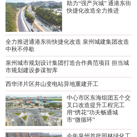
助力“强产兴城” 通港东街
快捷化改造全力推进
全力推进通港东街快捷化改造 泉州城建集团改造
中秋不停歇
泉州城市规划设计集团打造合作典范项目 担当城
市规划建设参谋智库
西华洋片区井山变电站异地重建开工
中心市区东海组团五个交
叉口改造提升工程完工
用“绣花”功夫畅通城
市“微循环”
今年泉州首批园林绿化工