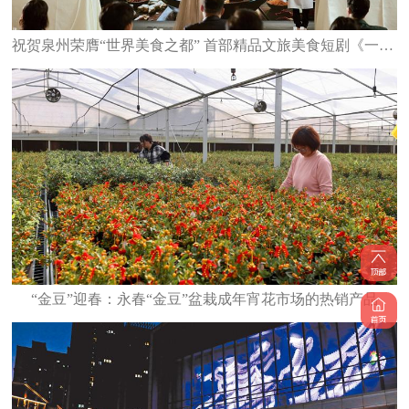
祝贺泉州荣膺“世界美食之都” 首部精品文旅美食短剧《一碗泉州之姜母鸭》6日上线
“金豆”迎春：永春“金豆”盆栽成年宵花市场的热销产品