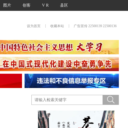
图片
创客
V R
县区
|
|
设为首页
收藏本站
广告宣传 22500139 22500136