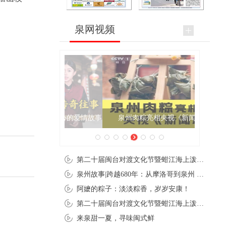
泉网视频
泉州肉粽亮相央视《新闻联播》
第二十届闽台对渡文化节暨蚶江海上泼水节在石狮蚶江启幕
泉州故事|跨越680年：从摩洛哥到泉州 丝路使者“中国行”
阿嬷的粽子：淡淡粽香，岁岁安康！
第二十届闽台对渡文化节暨蚶江海上泼水节在石狮蚶江开幕
来泉甜一夏，寻味闽式鲜