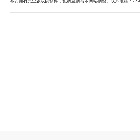
布的拥有完全版权的稿件，也请直接与本网站接洽。联系电话：22500260，