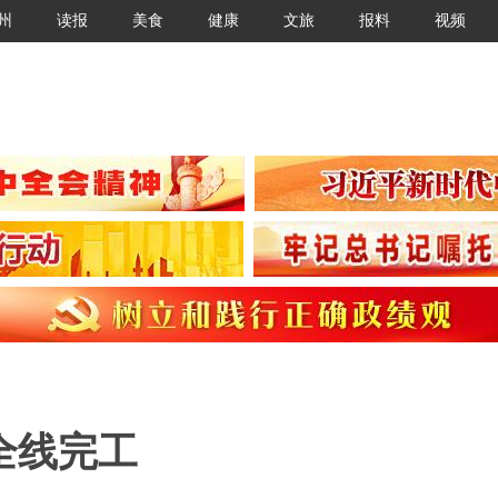
州
读报
美食
健康
文旅
报料
视频
全线完工