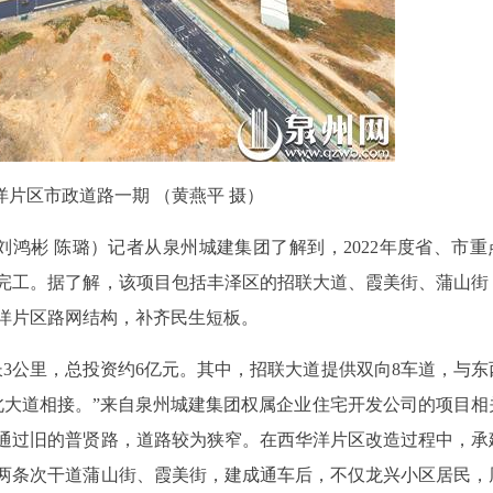
洋片区市政道路一期 （黄燕平 摄）
员刘鸿彬 陈璐）记者从泉州城建集团了解到，2022年度省、市
完工。据了解，该项目包括丰泽区的招联大道、霞美街、蒲山街
洋片区路网结构，补齐民生短板。
3公里，总投资约6亿元。其中，招联大道提供双向8车道，与东
北大道相接。”来自泉州城建集团权属企业住宅开发公司的项目相
通过旧的普贤路，道路较为狭窄。在西华洋片区改造过程中，承
两条次干道蒲山街、霞美街，建成通车后，不仅龙兴小区居民，