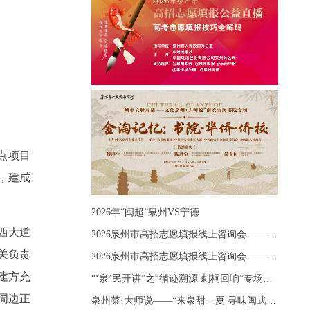
重点项目
，建成
2026年“闽超”泉州VS宁德
西大道
2026泉州市高招志愿填报线上咨询会——《出分应急课堂：全流程拆解志愿填报》主题讲座
关负责
2026泉州市高招志愿填报线上咨询会——《志愿填报 答疑直播》主题讲座
建方充
“‘泉’民开讲”之“循迹溯源 刺桐回响”专场宣讲
周边正
泉州菜·大师说——“来泉甜一夏 寻味闽式鲜”上官品牌专场直播