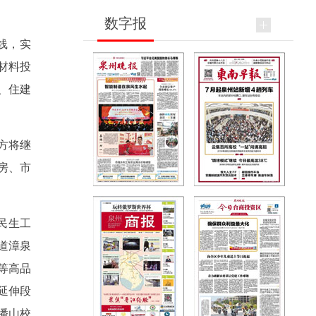
数字报
线，实
材料投
、住建
方将继
房、市
民生工
道漳泉
等高品
延伸段
潘山校