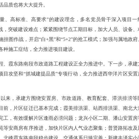
活品质也将大大提升。
质量、高标准、高要求”的建设理念，多名党员骨干深入项目一
引线，突破建设难点；紧紧围绕节点工期目标，加大人员、设备、
挂图作战，开启“白+黑”和“5+2”的抢工模式；加强与属地政府
各种施工症结，全力推进项目建设。
程、霞东路南段市政道路工程建设正全力推进中。下一步，承建
项目攻坚和“抓城建提品质”专项行动，全力推进西华洋片区安置
动以来，承建方围绕安置房、市政道路、教育配套、滞洪排涝等
目前，片区征迁已基本完成；霞美排洪渠、站西排洪渠、南北大
完工，有效缓解片区逢雨必涝问题；龙兴小区二期、潘山安置房
苑等安商房有序推进，加快片区内人气业态聚集；普贤路拓改及
、北峰霞东路南段稳步建设，交通体系日臻完善；新建丰泽实小