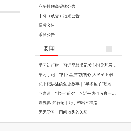
竞争性磋商采购公告
中标（成交）结果公告
招标公告
采购公告
要闻
学习进行时丨习近平总书记关心指导基层党建的故事
学习手记｜“四下基层”践初心 人民至上创伟业
总书记讲述的党史故事｜“半条被子”映照初心
习言道｜“七一”前夕，习近平为何考察一个村级党组织
壹视界·知行记｜巧手绣出幸福路
天天学习｜田间地头的关切