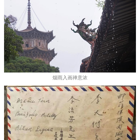
烟雨入画禅意浓