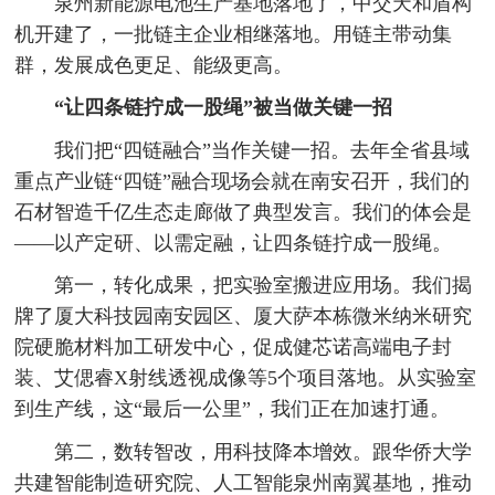
泉州新能源电池生产基地落地了，中交天和盾构
机开建了，一批链主企业相继落地。用链主带动集
群，发展成色更足、能级更高。
“让四条链拧成一股绳”被当做关键一招
我们把“四链融合”当作关键一招。去年全省县域
重点产业链“四链”融合现场会就在南安召开，我们的
石材智造千亿生态走廊做了典型发言。我们的体会是
——以产定研、以需定融，让四条链拧成一股绳。
第一，转化成果，把实验室搬进应用场。我们揭
牌了厦大科技园南安园区、厦大萨本栋微米纳米研究
院硬脆材料加工研发中心，促成健芯诺高端电子封
装、艾偲睿X射线透视成像等5个项目落地。从实验室
到生产线，这“最后一公里”，我们正在加速打通。
第二，数转智改，用科技降本增效。跟华侨大学
共建智能制造研究院、人工智能泉州南翼基地，推动