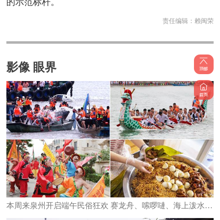
的示范标杆。
责任编辑：
赖闽荣
影像 眼界
本周来泉州开启端午民俗狂欢 赛龙舟、嗦啰嗹、海上泼水、水上捉鸭