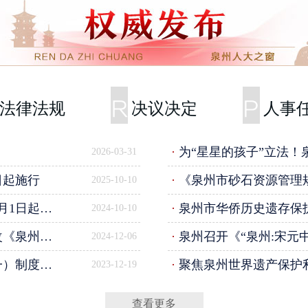
法律法规
决议决定
人事
·
为“星星的孩子”立法！泉
2026-03-31
日起施行
·
《泉州市砂石资源管理规定
2025-10-10
日起施行
·
泉州市华侨历史遗存保
2024-10-10
法条例》的决定
·
泉州召开《“泉州:宋元中国的世界海洋商
2024-12-06
护和活化利用
·
聚焦泉州世界遗产保护利用立法亮点（二
2023-12-19
查看更多