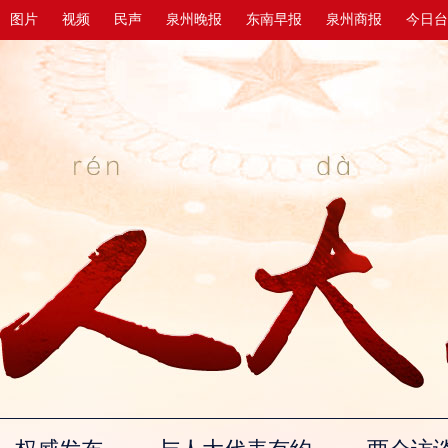
图片
视频
民声
泉州晚报
东南早报
泉州商报
今日台