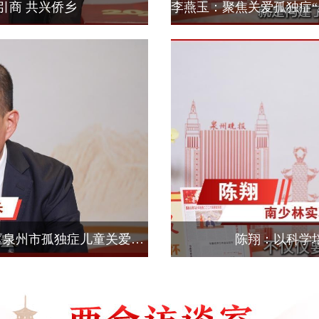
引商 共兴侨乡
刘家生：聚焦关爱孤独症“泉州方案”——《泉州市孤独症儿童关爱服务促进条例》：双向赋能 用泉州经验为全国乃至世界提供示范
陈翔：以科学