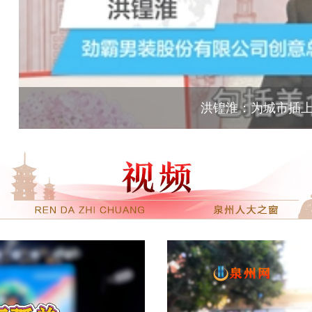
洪锽淮：为城市插上时尚的翅膀 产业跨界抱团转型升级