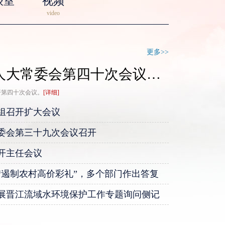
谈室
视频
video
更多>>
泉州市十七届人大常委会第四十次会议召开
开第四十次会议。
[详细]
组召开扩大会议
委会第三十九次会议召开
开主任会议
“遏制农村高价彩礼”，多个部门作出答复
七届人大五次会议胜利闭幕
十七届人大五次会议开幕
展晋江流域水环境保护工作专题询问侧记