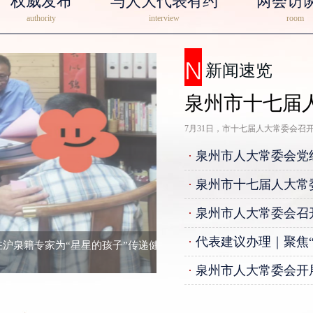
权威发布
与人大代表有约
两会访
authority
interview
room
新闻速览
7月31日，市十七届人大常委会召
·
泉州市人大常委会党
·
泉州市十七届人大常
·
泉州市人大常委会召
·
代表建议办理｜聚焦
星的孩子”传递健康希望
泉州市十
泉州市
·
泉州市人大常委会开