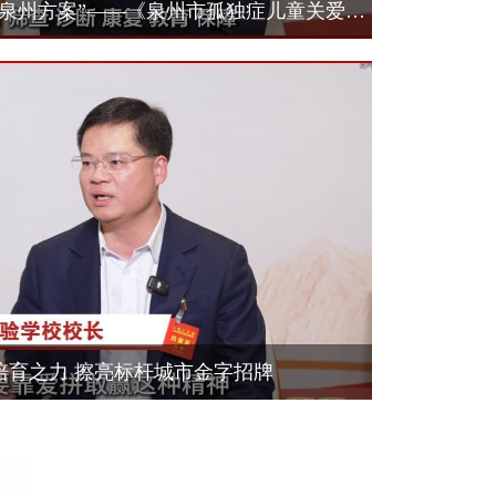
李燕玉：聚焦关爱孤独症“泉州方案”——《泉州市孤独症儿童关爱服务促进条例》：构建筛查、诊断、康复、教育 、保障、社会参与的全链条服务机制。
培育之力 擦亮标杆城市金字招牌