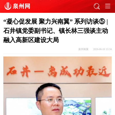
“凝心促发展 聚力兴南翼” 系列访谈⑤ |
石井镇党委副书记、镇长林三强谈主动
融入高新区建设大局
泉州南翼
2026-06-10 13:34