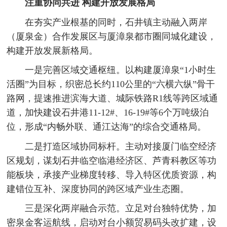
注重协同共进 构建开放发展格局
在夯实产业根基的同时，石井镇主动融入两岸
（厦泉金）合作发展区与厦漳泉都市圈同城化建设，
构建开放发展新格局。
一是完善区域交通枢纽。以构建厦漳泉“1小时生
活圈”为目标，织密总长约110公里的“六横六纵”骨干
路网，提速推进滨海大道、城际铁路R1线等跨区域通
道，加快建设石井港11-12#、16-19#等6个万吨级泊
位，形成“内畅外联、通江达海”的综合交通格局。
二是打造区域协同标杆。主动对接厦门临空经济
区规划，谋划石井临空临港经济区、芦青科教区等功
能板块，承接产业梯度转移、导入特区优质资源，构
建错位互补、深度协同的跨区域产业生态圈。
三是深化两岸融合示范。立足对台独特优势，加
密泉金客运航线，启动对台小额贸易码头改扩建，设