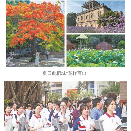
夏日刺桐城“花样百出”