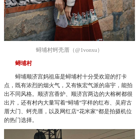
蟳埔村蚵壳厝（@1vonxu）
蟳埔村
蟳埔顺济宫妈祖庙是蟳埔村十分受欢迎的打卡
点，既有浓烈的烟火气，又有恢宏气派的庙宇，能拍
出不同风格。顺济宫香炉、顺济宫两边的大榕树都很
出片，还有村内大量写着“蟳埔”字样的红布、吴府古
厝大门、蚵壳厝，以及网红店“花米家”都是拍摄机位
的热门选择。