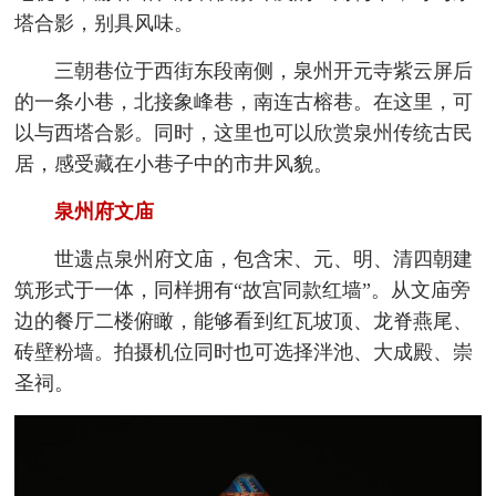
塔合影，别具风味。
三朝巷位于西街东段南侧，泉州开元寺紫云屏后
的一条小巷，北接象峰巷，南连古榕巷。在这里，可
以与西塔合影。同时，这里也可以欣赏泉州传统古民
居，感受藏在小巷子中的市井风貌。
泉州府文庙
世遗点泉州府文庙，包含宋、元、明、清四朝建
筑形式于一体，同样拥有“故宫同款红墙”。从文庙旁
边的餐厅二楼俯瞰，能够看到红瓦坡顶、龙脊燕尾、
砖壁粉墙。拍摄机位同时也可选择泮池、大成殿、崇
圣祠。