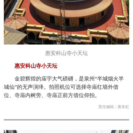
惠安科山寺小天坛
惠安科山寺小天坛
金碧辉煌的庙宇大气磅礴，是泉州“半城烟火半
城仙”的无声演绎。拍照机位可选择寺庙红墙外借
位、寺庙内树旁、寺庙正前方借位仰拍。
责任编辑：
黄冬虹