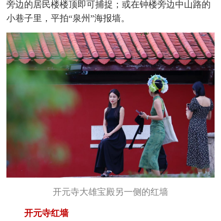
旁边的居民楼楼顶即可捕捉；或在钟楼旁边中山路的
小巷子里，平拍“泉州”海报墙。
开元寺大雄宝殿另一侧的红墙
开元寺红墙