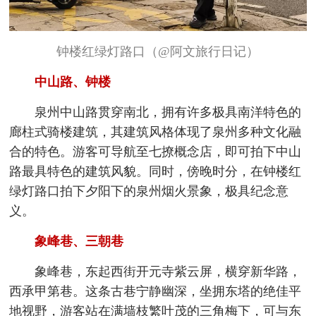
钟楼红绿灯路口（@阿文旅行日记）
中山路、钟楼
泉州中山路贯穿南北，拥有许多极具南洋特色的
廊柱式骑楼建筑，其建筑风格体现了泉州多种文化融
合的特色。游客可导航至七撩概念店，即可拍下中山
路最具特色的建筑风貌。同时，傍晚时分，在钟楼红
绿灯路口拍下夕阳下的泉州烟火景象，极具纪念意
义。
象峰巷、三朝巷
象峰巷，东起西街开元寺紫云屏，横穿新华路，
西承甲第巷。这条古巷宁静幽深，坐拥东塔的绝佳平
地视野，游客站在满墙枝繁叶茂的三角梅下，可与东