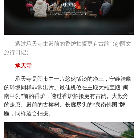
透过承天寺主殿前的香炉拍摄更有古韵（@阿文
旅行日记）
承天寺
承天寺是闹市中一片悠然恬淡的净土，宁静清幽
的环境同样非常出片。最佳机位在主殿大雄宝殿“闽
南甲刹”前的香炉，透过香炉拍摄更有古韵。大殿旁
的走廊、殿前的古榕树、长廊尽头的“泉南佛国”牌
匾，同样适合拍摄。