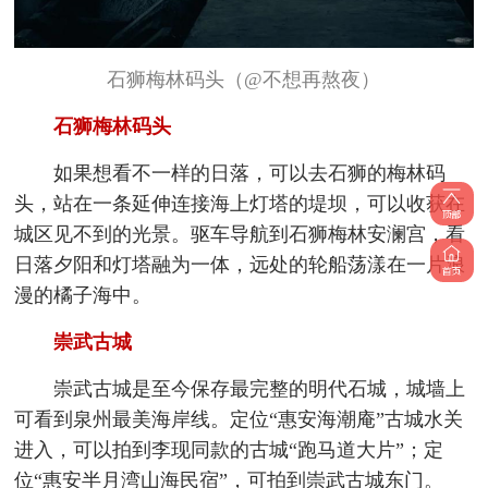
石狮梅林码头（@不想再熬夜）
石狮梅林码头
如果想看不一样的日落，可以去石狮的梅林码
头，站在一条延伸连接海上灯塔的堤坝，可以收获在
城区见不到的光景。驱车导航到石狮梅林安澜宫，看
日落夕阳和灯塔融为一体，远处的轮船荡漾在一片浪
漫的橘子海中。
崇武古城
崇武古城是至今保存最完整的明代石城，城墙上
可看到泉州最美海岸线。定位“惠安海潮庵”古城水关
进入，可以拍到李现同款的古城“跑马道大片”；定
位“惠安半月湾山海民宿”，可拍到崇武古城东门。