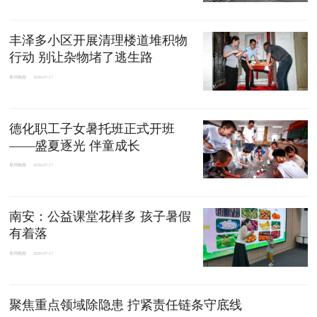
丰泽多小区开展清理楼道堆积物
行动 别让杂物堵了逃生路
泉州晚报
2026-07-17
德化职工子女暑托班正式开班
——盛夏逐光 伴童成长
泉州晚报
2026-07-17
南安：公益课堂花样多 孩子暑假
有着落
泉州晚报
2026-07-17
聚焦重点领域除隐患 拧紧责任链条守底线