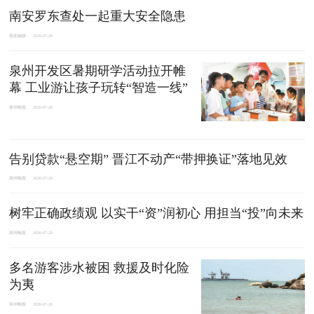
南安罗东查处一起重大安全隐患
南安融媒
2026-07-20
泉州开发区暑期研学活动拉开帷
幕 工业游让孩子玩转“智造一线”
泉州晚报
2026-07-20
告别贷款“悬空期” 晋江不动产“带押换证”落地见效
泉州晚报
2026-07-20
树牢正确政绩观 以实干“资”润初心 用担当“投”向未来
泉州晚报
2026-07-20
多名游客涉水被困 救援及时化险
为夷
泉州晚报
2026-07-20