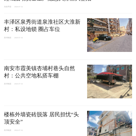
东南早报
2026-07-16
丰泽区泉秀街道泉淮社区大淮新
村：私设地锁 圈占车位
泉州晚报
2026-07-16
南安市霞美镇杏埔村巷头自然
村：公共空地私搭车棚
泉州晚报
2026-07-16
楼栋外墙瓷砖脱落 居民担忧“头
顶安全”
泉州晚报
2026-07-16