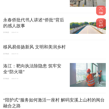
永春侨批代书人讲述“侨批”背后
的感人故事
泉州晚报
2026-07-16
移风易俗扬新风 文明和美润乡村
泉州晚报
2026-07-16
洛江：靶向执法除隐患 筑牢安
全“防火墙”
泉州晚报
2026-07-16
“陪护式”服务如何激活一座村 解码安溪上山村的闽台
融合之路