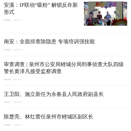
安溪：IP联动“吸粉” 解锁反诈新
形式
泉州晚报
2026-07-18
南安：全面排查除隐患 专项培训强技能
泉州晚报
2026-07-18
审查调查 | 泉州市公安局鲤城分局刑事侦查大队四级
警长黄泽凡接受监察调查
刺桐清风
2026-07-17
王卫阳、施立新任为永春县人民政府副县长
永春人大
2026-07-17
陈楚亮、林红蕾任泉州市鲤城区副区长
鲤城微事
2026-07-17