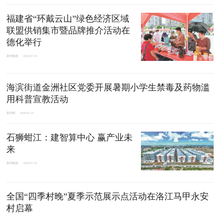
福建省“环戴云山”绿色经济区域
联盟供销集市暨品牌推介活动在
德化举行
泉州晚报
2026-07-19
海滨街道金洲社区党委开展暑期小学生禁毒及药物滥
用科普宣教活动
泉州网
2026-07-21
石狮蚶江：建智算中心 赢产业未
来
泉州晚报
2026-07-19
全国“四季村晚”夏季示范展示点活动在洛江马甲永安
村启幕