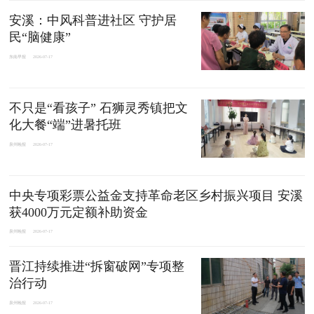
安溪：中风科普进社区 守护居
民“脑健康”
东南早报
2026-07-17
不只是“看孩子” 石狮灵秀镇把文
化大餐“端”进暑托班
泉州晚报
2026-07-17
中央专项彩票公益金支持革命老区乡村振兴项目 安溪
获4000万元定额补助资金
泉州晚报
2026-07-17
晋江持续推进“拆窗破网”专项整
治行动
泉州晚报
2026-07-17