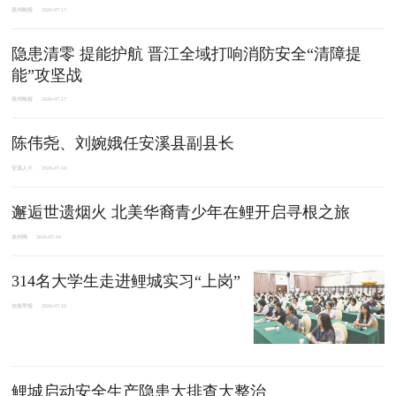
泉州晚报
2026-07-17
隐患清零 提能护航 晋江全域打响消防安全“清障提
能”攻坚战
泉州晚报
2026-07-17
陈伟尧、刘婉娥任安溪县副县长
安溪人大
2026-07-16
邂逅世遗烟火 北美华裔青少年在鲤开启寻根之旅
泉州网
2026-07-16
314名大学生走进鲤城实习“上岗”
东南早报
2026-07-16
鲤城启动安全生产隐患大排查大整治