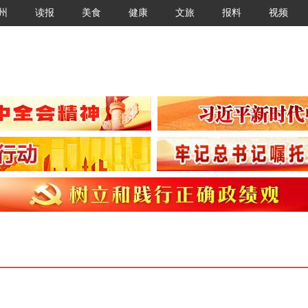
州
读报
美食
健康
文旅
报料
视频