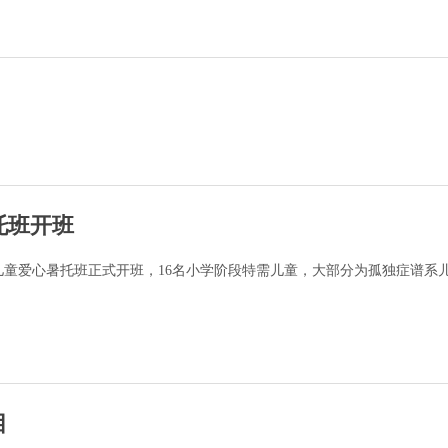
托班开班
儿童爱心暑托班正式开班，16名小学阶段特需儿童，大部分为孤独症谱系
目