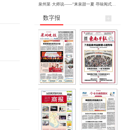
泉州菜·大师说——“来泉甜一夏 寻味闽式鲜”上官品牌专场直播
数字报