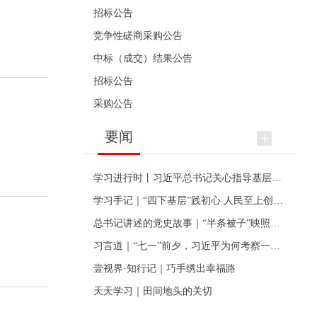
招标公告
竞争性磋商采购公告
中标（成交）结果公告
招标公告
采购公告
要闻
学习进行时丨习近平总书记关心指导基层党建的故事
学习手记｜“四下基层”践初心 人民至上创伟业
总书记讲述的党史故事｜“半条被子”映照初心
习言道｜“七一”前夕，习近平为何考察一个村级党组织
壹视界·知行记｜巧手绣出幸福路
天天学习｜田间地头的关切