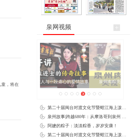
泉网视频
泉州肉粽亮相央视《新闻联播》
儿童，将在
第二十届闽台对渡文化节暨蚶江海上泼水节在石狮蚶江启幕
泉州故事|跨越680年：从摩洛哥到泉州 丝路使者“中国行”
阿嬷的粽子：淡淡粽香，岁岁安康！
第二十届闽台对渡文化节暨蚶江海上泼水节在石狮蚶江开幕