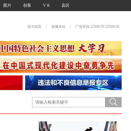
图片
创客
V R
县区
|
|
设为首页
收藏本站
广告宣传 22500139 22500136