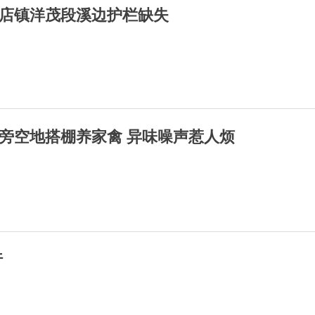
店镇洋茂段溪边护栏缺失
旁空地搭棚养家禽 异味噪声惹人烦
行