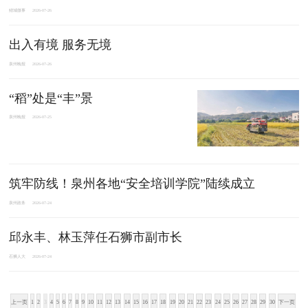
鲤城微事
2026-07-26
出入有境 服务无境
泉州晚报
2026-07-26
“稻”处是“丰”景
泉州晚报
2026-07-25
筑牢防线！泉州各地“安全培训学院”陆续成立
泉州政务
2026-07-24
邱永丰、林玉萍任石狮市副市长
石狮人大
2026-07-24
上一页
1
2
3
4
5
6
7
8
9
10
11
12
13
14
15
16
17
18
19
20
21
22
23
24
25
26
27
28
29
30
下一页