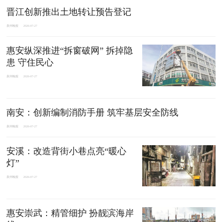
晋江创新推出土地转让预告登记
泉州晚报
2026-07-27
惠安纵深推进“拆窗破网” 拆掉隐
患 守住民心
泉州晚报
2026-07-27
南安：创新编制消防手册 筑牢基层安全防线
泉州晚报
2026-07-27
安溪：改造背街小巷点亮“暖心
灯”
泉州晚报
2026-07-27
惠安崇武：精管细护 扮靓滨海岸