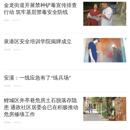
金龙街道开展禁种铲毒宣传排查
行动 筑牢基层禁毒安全防线
泉州网
2026-07-27
泉港区安全培训学院揭牌成立
东南早报
2026-07-27
安溪：一线应急有了“练兵场”
东南早报
2026-07-27
鲤城区井亭巷危房土石脱落存隐
患 通政社区居委会已在积极推动
危房修缮工作
泉州晚报
2026-07-27