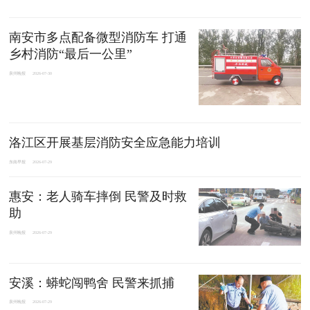
南安市多点配备微型消防车 打通
乡村消防“最后一公里”
泉州晚报
2026-07-30
洛江区开展基层消防安全应急能力培训
东南早报
2026-07-29
惠安：老人骑车摔倒 民警及时救
助
泉州晚报
2026-07-29
安溪：蟒蛇闯鸭舍 民警来抓捕
泉州晚报
2026-07-29