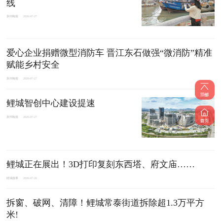
线
泉州晚报
2026-07-27
爱心企业捐赠微型消防车 晋江东石做强“微消防”精准
赋能乡村安全
泉州晚报
2026-07-27
鲤城智创中心建设提速
泉州晚报
2026-07-27
鲤城正在展出！3D打印复刻东西塔、府文庙……
鲤城微事
2026-07-26
拆窗、破网、清障！鲤城常泰街道拆除超1.3万平方
米!