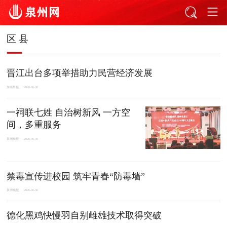
区 县
晋江出台多项举措助力民营经济发展
东南早报
2026-06-30
一祠联七姓 自治树新风 一方空
间，多重服务
泉州晚报
2026-06-30
禁毒宣传进校园 筑牢青春“防毒墙”
泉州晚报
2026-06-30
德化黑鸡快慢羽自别雌雄技术取得突破