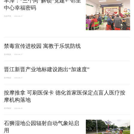
丰泽：“三个向”解锁“党建+”邻里
中心幸福密码
东南早报
2026-06-27
禁毒宣传进校园 寓教于乐筑防线
泉州晚报
2026-06-27
晋江新晋产业地标建设跑出“加速度”
泉州晚报
2026-06-27
按摩推拿 可刷医保卡 德化首家医保定点盲人医疗按
摩机构落地
泉州晚报
2026-06-26
石狮湿地公园辐射自动气象站启
用