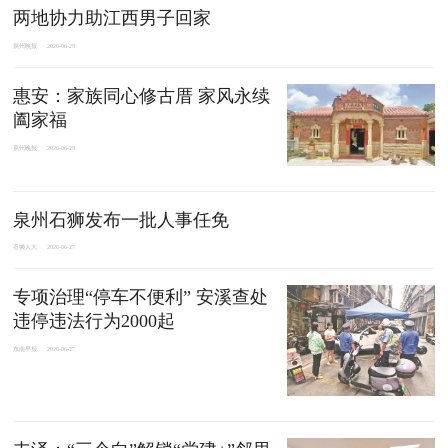
两地协力助江西男子回家
泉州晚报
2026-06-29
惠安：家族同心修古厝 家风永续
阖家福
泉州晚报
2026-06-29
泉州石狮发布一批人事任免
石狮人大
2026-06-27
专项治理“停车不便利” 安溪查处
违停违法行为2000起
东南早报
2026-06-27