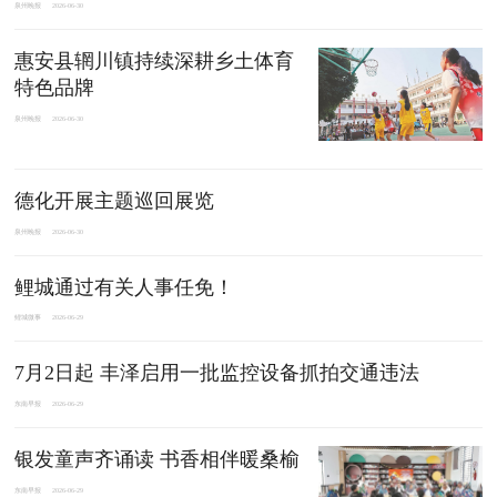
泉州晚报
2026-06-30
惠安县辋川镇持续深耕乡土体育
特色品牌
泉州晚报
2026-06-30
德化开展主题巡回展览
泉州晚报
2026-06-30
鲤城通过有关人事任免！
鲤城微事
2026-06-29
7月2日起 丰泽启用一批监控设备抓拍交通违法
东南早报
2026-06-29
银发童声齐诵读 书香相伴暖桑榆
东南早报
2026-06-29