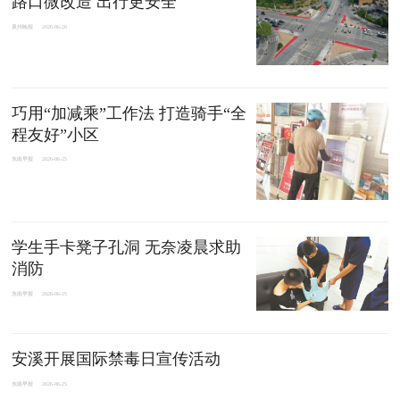
路口微改造 出行更安全
泉州晚报
2026-06-26
巧用“加减乘”工作法 打造骑手“全
程友好”小区
东南早报
2026-06-25
学生手卡凳子孔洞 无奈凌晨求助
消防
东南早报
2026-06-25
安溪开展国际禁毒日宣传活动
东南早报
2026-06-25