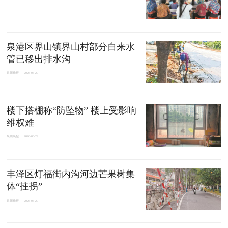
泉港区界山镇界山村部分自来水
管已移出排水沟
泉州晚报
2026-06-29
楼下搭棚称“防坠物” 楼上受影响
维权难
泉州晚报
2026-06-29
丰泽区灯福街内沟河边芒果树集
体“拄拐”
泉州晚报
2026-06-29