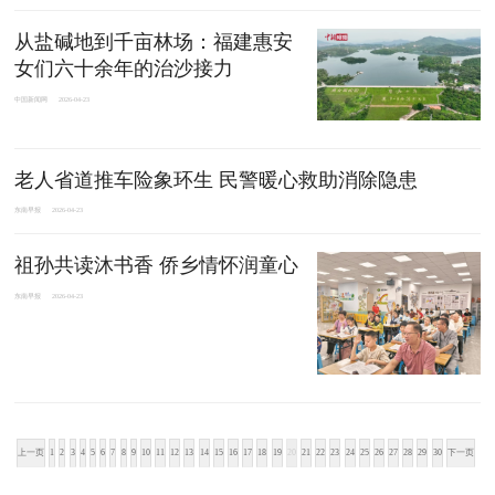
从盐碱地到千亩林场：福建惠安
女们六十余年的治沙接力
中国新闻网
2026-04-23
老人省道推车险象环生 民警暖心救助消除隐患
东南早报
2026-04-23
祖孙共读沐书香 侨乡情怀润童心
东南早报
2026-04-23
上一页
1
2
3
4
5
6
7
8
9
10
11
12
13
14
15
16
17
18
19
20
21
22
23
24
25
26
27
28
29
30
下一页