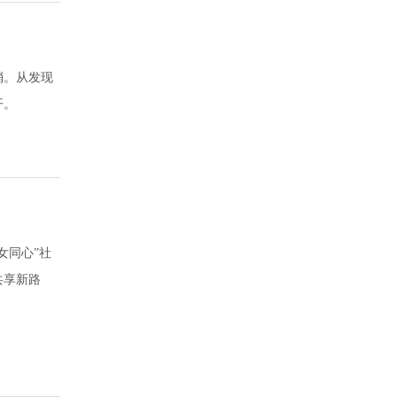
梢。从发现
开。
女同心”社
共享新路