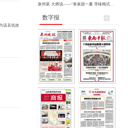
泉州菜·大师说——“来泉甜一夏 寻味闽式鲜”上官品牌专场直播
数字报
为该县低效