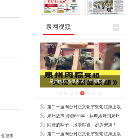
泉网视频
泉州肉粽亮相央视《新闻联播》
夏
第二十届闽台对渡文化节暨蚶江海上泼水节在石狮蚶江启幕
泉州故事|跨越680年：从摩洛哥到泉州 丝路使者“中国行”
阿嬷的粽子：淡淡粽香，岁岁安康！
第二十届闽台对渡文化节暨蚶江海上泼水节在石狮蚶江开幕
企业迎来