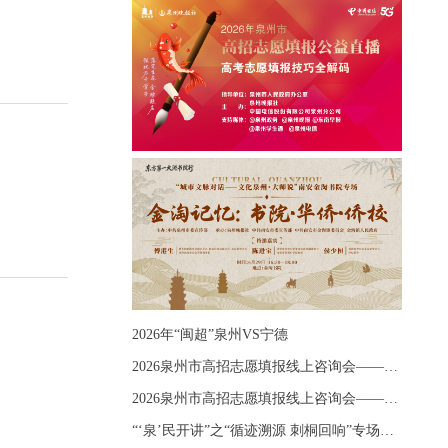
2026年“闽超”泉州VS宁德
2026泉州市高招志愿填报线上咨询会——《出分应急课堂：全流程拆解志愿填报》主题讲座
2026泉州市高招志愿填报线上咨询会——《志愿填报 答疑直播》主题讲座
“‘泉’民开讲”之“循迹溯源 刺桐回响”专场宣讲