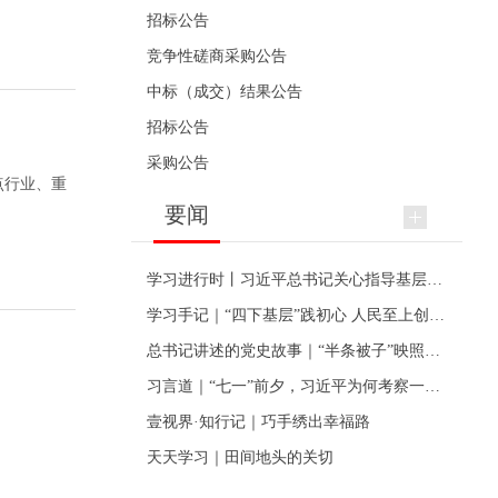
招标公告
竞争性磋商采购公告
中标（成交）结果公告
招标公告
采购公告
点行业、重
要闻
学习进行时丨习近平总书记关心指导基层党建的故事
学习手记｜“四下基层”践初心 人民至上创伟业
总书记讲述的党史故事｜“半条被子”映照初心
习言道｜“七一”前夕，习近平为何考察一个村级党组织
壹视界·知行记｜巧手绣出幸福路
天天学习｜田间地头的关切