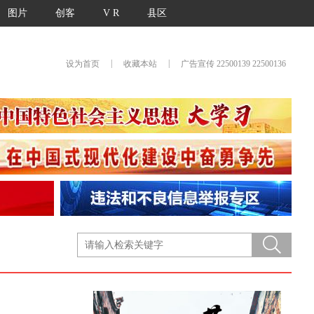
图片
创客
V R
县区
|
|
设为首页
收藏本站
广告宣传 22500139 22500136