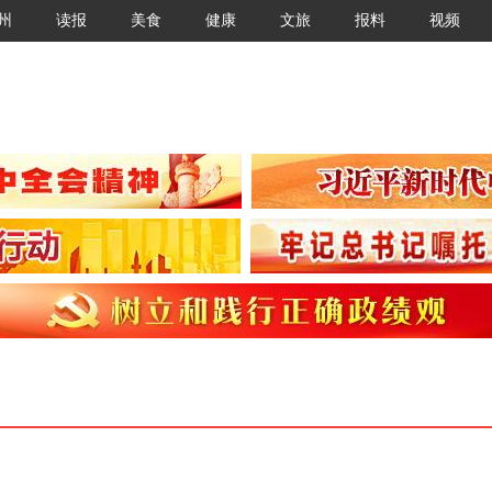
州
读报
美食
健康
文旅
报料
视频