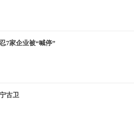
忍7家企业被“喊停”
宁古卫