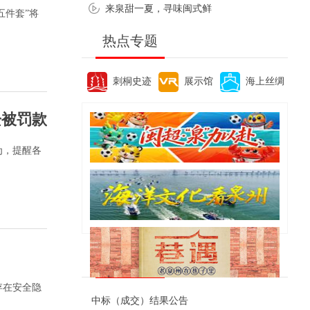
来泉甜一夏，寻味闽式鲜
五件套”将
热点专题
刺桐史迹
展示馆
海上丝绸
栓被罚款
为，提醒各
便民资讯
存在安全隐
中标（成交）结果公告