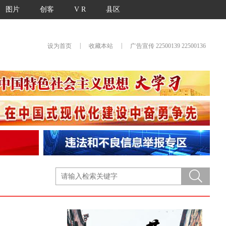
图片
创客
V R
县区
|
|
设为首页
收藏本站
广告宣传 22500139 22500136