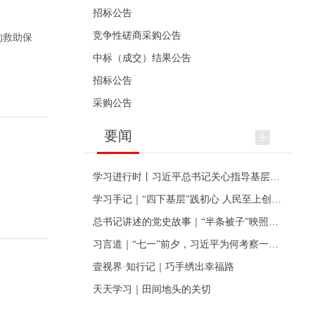
招标公告
竞争性磋商采购公告
的救助保
中标（成交）结果公告
招标公告
采购公告
要闻
学习进行时丨习近平总书记关心指导基层党建的故事
学习手记｜“四下基层”践初心 人民至上创伟业
总书记讲述的党史故事｜“半条被子”映照初心
习言道｜“七一”前夕，习近平为何考察一个村级党组织
壹视界·知行记｜巧手绣出幸福路
天天学习｜田间地头的关切