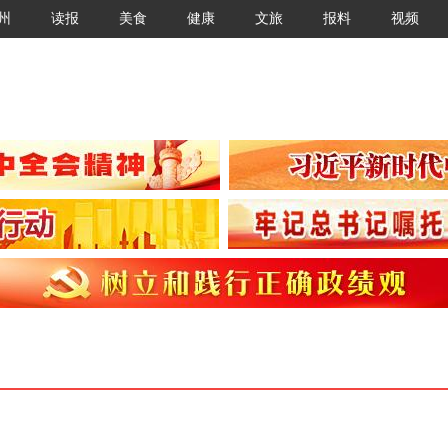
州
读报
美食
健康
文旅
报料
视频