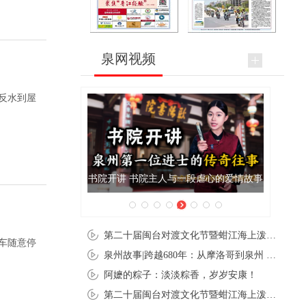
泉网视频
反水到屋
泉州肉粽亮相央视《新闻联播》
第二十届闽台对渡文化节暨蚶江海上泼水节在石狮蚶江启幕
车随意停
泉州故事|跨越680年：从摩洛哥到泉州 丝路使者“中国行”
阿嬷的粽子：淡淡粽香，岁岁安康！
第二十届闽台对渡文化节暨蚶江海上泼水节在石狮蚶江开幕