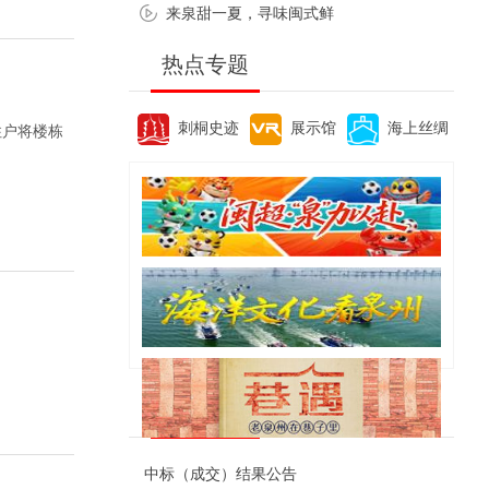
来泉甜一夏，寻味闽式鲜
热点专题
刺桐史迹
展示馆
海上丝绸
住户将楼栋
便民资讯
中标（成交）结果公告