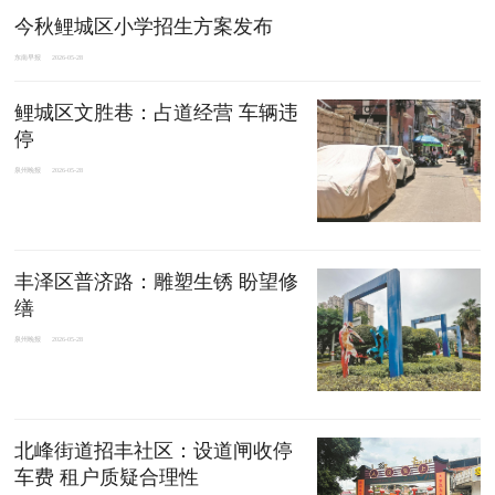
今秋鲤城区小学招生方案发布
东南早报
2026-05-28
鲤城区文胜巷：占道经营 车辆违
停
泉州晚报
2026-05-28
丰泽区普济路：雕塑生锈 盼望修
缮
泉州晚报
2026-05-28
北峰街道招丰社区：设道闸收停
车费 租户质疑合理性