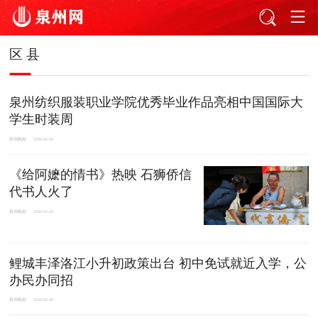
区 县
泉州纺织服装职业学院优秀毕业作品亮相中国国际大
学生时装周
泉州晚报
2026-05-29
《给阿嬷的情书》热映 石狮侨信
代书人火了
泉州晚报
2026-05-29
鲤城丰泽洛江小升初政策出台 初中免试就近入学，公
办民办同招
泉州晚报
2026-05-29