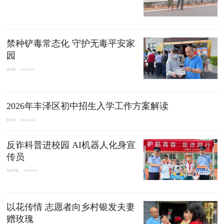
禁种铲毒常态化 守护无毒平安家
园
泉州网
2026-05-26
2026年丰泽区初中招生入学工作方案解读
看丰泽
2026-05-26
反诈科普进校园 AI机器人化身宣
传员
东南早报
2026-05-26
以花传情 志愿者向乡村银发夫妻
赠玫瑰