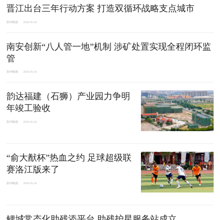
晋江出台三年行动方案 打造双循环战略支点城市
泉州晚报
2026-05-26
南安创新“八人管一地”机制 涉矿处置实现全程闭环监
管
泉州晚报
2026-05-26
韵达福建（石狮）产业园力争明
年竣工验收
泉州晚报
2026-05-26
“俞大猷杯”热血之约 足球超级联
赛洛江版来了
泉州晚报
2026-05-26
鲤城常态化助残添平台 助残护星服务站成立