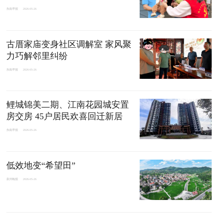
东南早报
2026-05-26
古厝家庙变身社区调解室 家风聚
力巧解邻里纠纷
东南早报
2026-05-26
鲤城锦美二期、江南花园城安置
房交房 45户居民欢喜回迁新居
东南早报
2026-05-26
低效地变“希望田”
泉州晚报
2026-05-26