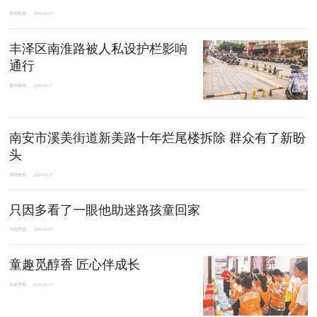
泉州晚报
2026-05-27
丰泽区南淮路被人私设护栏影响
通行
泉州晚报
2026-05-27
南安市溪美街道新美路十年烂尾楼拆除 群众有了新盼
头
泉州晚报
2026-05-27
只因多看了一眼他助迷路孩童回家
东南早报
2026-05-27
童趣觅醇香 匠心伴成长
东南早报
2026-05-27