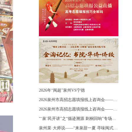
2026年“闽超”泉州VS宁德
2026泉州市高招志愿填报线上咨询会——《出分应急课堂：全流程拆解志愿填报》主题讲座
2026泉州市高招志愿填报线上咨询会——《志愿填报 答疑直播》主题讲座
“‘泉’民开讲”之“循迹溯源 刺桐回响”专场宣讲
泉州菜·大师说——“来泉甜一夏 寻味闽式鲜”上官品牌专场直播