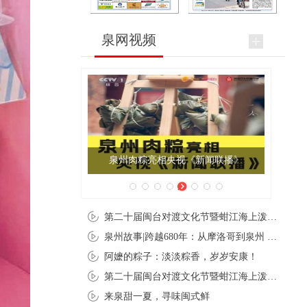
泉网视频
泉州肉粽亮相央视《新闻联播》
第二十届闽台对渡文化节暨蚶江海上泼水节在石狮蚶江启幕
泉州故事|跨越680年：从摩洛哥到泉州 丝路使者“中国行”
阿嬷的粽子：淡淡粽香，岁岁安康！
第二十届闽台对渡文化节暨蚶江海上泼水节在石狮蚶江开幕
来泉甜一夏，寻味闽式鲜