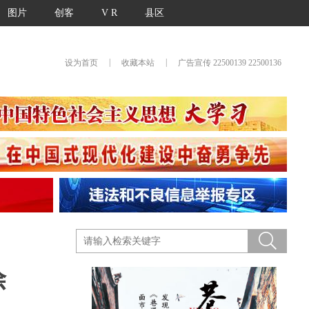
图片
创客
V R
县区
|
|
设为首页
收藏本站
广告宣传 22500139 22500136
除