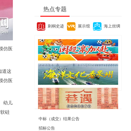
热点专题
刺桐史迹
展示馆
海上丝绸
模仿医
知道这
模仿医
便民资讯
、幼儿
由软硅
中标（成交）结果公告
招标公告