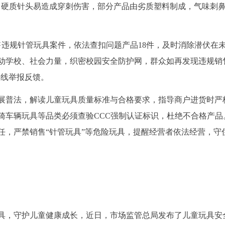
，硬质针头易造成穿刺伤害，部分产品由劣质塑料制成，气味刺
售违规针管玩具案件，依法查扣问题产品18件，及时消除潜伏在
动学校、社会力量，织密校园安全防护网，群众如再发现违规销
热线举报反馈。
展普法，解读儿童玩具质量标准与合格要求，指导商户进货时严
骑车辆玩具等品类必须查验CCC强制认证标识，杜绝不合格产品
任，严禁销售“针管玩具”等危险玩具，提醒经营者依法经营，守
具，守护儿童健康成长，近日，市场监管总局发布了儿童玩具安