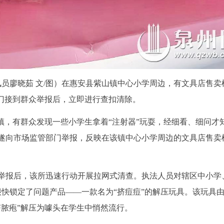
通讯员廖晓茹 文/图）在惠安县紫山镇中心小学周边，有文具店售卖
部门接到群众举报后，立即进行查扣清除。
镇，有群众发现一些小学生拿着“注射器”玩耍，经细看、细问才
遂向市场监管部门举报，反映在该镇中心小学周边的文具店售卖
举报后，该所迅速行动开展拉网式清查。执法人员对辖区中小学
很快锁定了问题产品——一款名为“挤痘痘”的解压玩具。该玩具
挤脓疱”解压为噱头在学生中悄然流行。