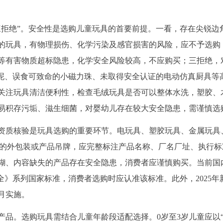
三拒绝”。安全性是选购儿童玩具的首要前提。一看，存在尖锐边
的玩具，有物理损伤、化学污染及感官损害的风险，应不予选购
等有害物质超标隐患，化学安全风险较高，不应购买；三拒绝，
晶泥、误食可致命的小磁力珠、未取得安全认证的电动仿真厨具等
关注玩具清洁便利性，检查毛绒玩具是否可以整体水洗，塑胶、
易积存污垢、滋生细菌，对婴幼儿存在较大安全隐患，需谨慎选
资质核验是玩具选购的重要环节。电玩具、塑胶玩具、金属玩具
具的外包装或产品吊牌，应完整标注产品名称、厂名厂址、执行标
糊、内容缺失的产品存在安全隐患，消费者应谨慎购买。当前国
4《玩具安全》系列国家标准，消费者选购时应认准该标准。此外，2025年
1月实施。
产品。选购玩具需结合儿童年龄段适配选择。0岁至3岁儿童应以