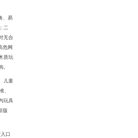
角、易
；二
对无合
高危网
木质玩
购。
、儿童
准、
内玩具
新版
“入口