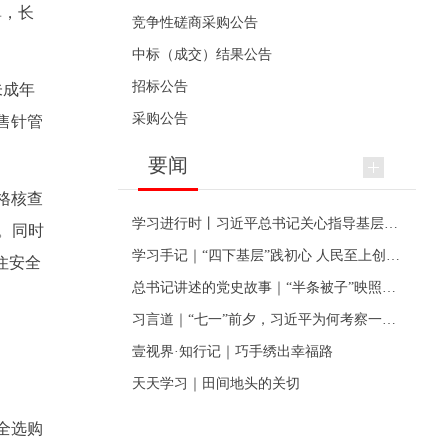
鼻，长
竞争性磋商采购公告
中标（成交）结果公告
招标公告
未成年
采购公告
售针管
要闻
格核查
学习进行时丨习近平总书记关心指导基层党建的故事
。同时
学习手记｜“四下基层”践初心 人民至上创伟业
住安全
总书记讲述的党史故事｜“半条被子”映照初心
习言道｜“七一”前夕，习近平为何考察一个村级党组织
壹视界·知行记｜巧手绣出幸福路
天天学习｜田间地头的关切
全选购