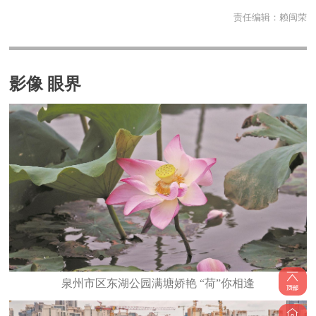
责任编辑：
赖闽荣
影像 眼界
泉州市区东湖公园满塘娇艳 “荷”你相逢