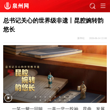
总书记关心的世界级非遗丨昆腔婉转韵
悠长
新华社
2026-06-14 22:08
一笑一颦一回眸，一喜一悲一投袖。昆曲，发展