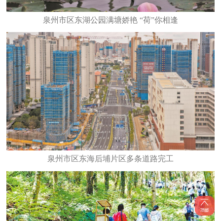
泉州市区东湖公园满塘娇艳 “荷”你相逢
泉州市区东海后埔片区多条道路完工