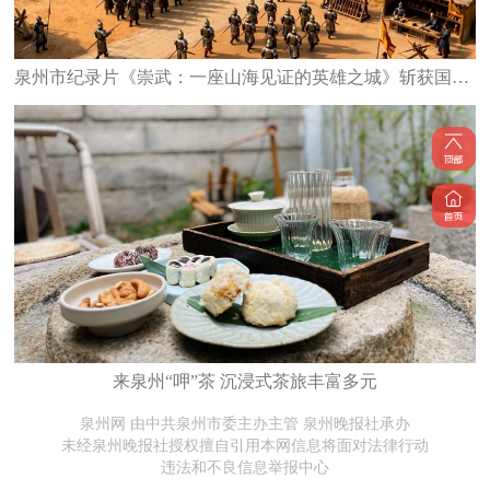
泉州市纪录片《崇武：一座山海见证的英雄之城》斩获国家级大奖
来泉州“呷”茶 沉浸式茶旅丰富多元
泉州网 由中共泉州市委主办主管 泉州晚报社承办
未经泉州晚报社授权擅自引用本网信息将面对法律行动
违法和不良信息举报中心