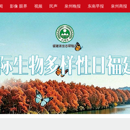
闻
影像 眼界
视频
民声
泉州晚报
东南早报
泉州商报