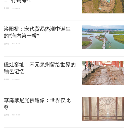
当”行销海丝
泉州网
2021-06-03
洛阳桥：宋代贸易热潮中诞生
的“海内第一桥”
泉州网
2021-06-08
磁灶窑址：宋元泉州留给世界的
釉色记忆
泉州网
2021-05-27
草庵摩尼光佛造像：世界仅此一
尊
泉州网
2021-05-20