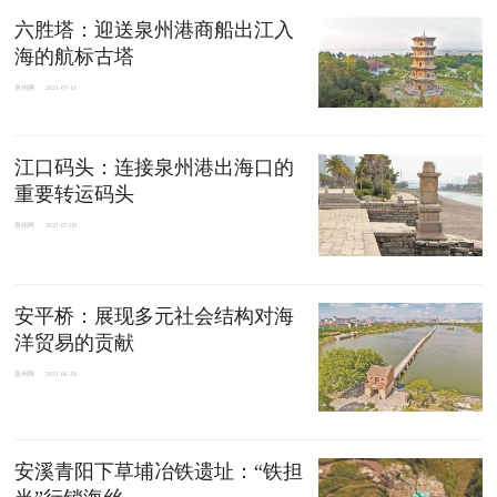
六胜塔：迎送泉州港商船出江入
海的航标古塔
泉州网
2021-07-16
江口码头：连接泉州港出海口的
重要转运码头
泉州网
2021-07-09
安平桥：展现多元社会结构对海
洋贸易的贡献
泉州网
2021-06-18
安溪青阳下草埔冶铁遗址：“铁担