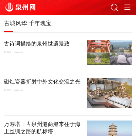
古城风华 千年瑰宝
古诗词描绘的泉州世遗景致
泉州晚报
2022-02-11
磁灶瓷器折射中外文化交流之光
泉州晚报
2021-10-29
万寿塔：古泉州港商船来往于海
上丝绸之路的航标塔