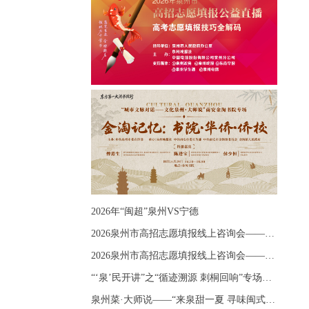
2026年“闽超”泉州VS宁德
2026泉州市高招志愿填报线上咨询会——《出分应急课堂：全流程拆解志愿填报》主题讲座
2026泉州市高招志愿填报线上咨询会——《志愿填报 答疑直播》主题讲座
“‘泉’民开讲”之“循迹溯源 刺桐回响”专场宣讲
泉州菜·大师说——“来泉甜一夏 寻味闽式鲜”上官品牌专场直播