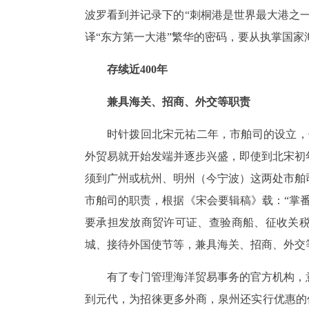
波罗看到并记录下的“刺桐港是世界最大港之
译“东方第一大港”繁华的密码，要从执掌国
存续近400年
兼具海关、招商、外交等职责
时针拨回北宋元祐二年，市舶司的设立，
外贸易就开始发端并逐步兴盛，即使到北宋初
须到广州或杭州、明州（今宁波）这两处市舶司
市舶司的职责，根据《宋会要辑稿》载：“掌
要承担发放商贸许可证、查验商船、征收关
城、接待外国使节等，兼具海关、招商、外交
有了专门管理海洋贸易事务的官方机构，
到元代，为招徕更多外商，泉州还实行优惠的低