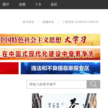
图片
创客
V R
县区
|
|
设为首页
收藏本站
广告宣传 22500139 22500136