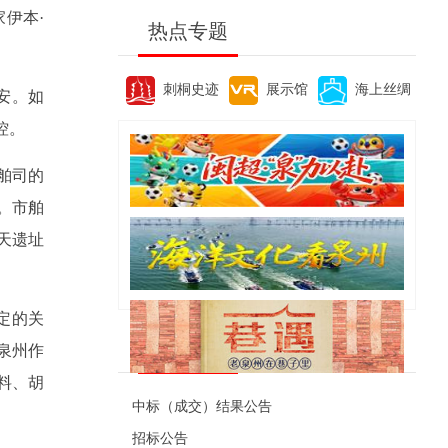
伊本·
热点专题
刺桐史迹
展示馆
海上丝绸
安。如
控。
舶司的
。市舶
天遗址
定的关
便民资讯
泉州作
料、胡
中标（成交）结果公告
招标公告