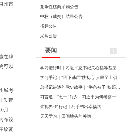
泉州市
竞争性磋商采购公告
中标（成交）结果公告
招标公告
采购公告
要闻
能在碑
物可以
学习进行时丨习近平总书记关心指导基层党建的故事
学习手记｜“四下基层”践初心 人民至上创伟业
总书记讲述的党史故事｜“半条被子”映照初心
州城考
习言道｜“七一”前夕，习近平为何考察一个村级党组织
汪勃带
壹视界·知行记｜巧手绣出幸福路
0月，
天天学习｜田间地头的关切
内布设
卉纹瓦