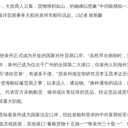
一，大批商人云集，货物堆积如山，的确难以想象”中仍能感知一
家海洋贸易事务大权的泉州市舶司说起。
□记者 殷斯麒
使泉州正式成为开放的国家对外贸易口岸。“虽然早在南朝时，
年，泉州已成为仅次于广州的全国第二大港口，但泉州人到海外
‘请给官券’，有诸多不便。”原泉州海交馆研究员李玉昆考证历
番货海舶征榷贸易之事，以来远人，通远物。”换种通俗的说法，
税、代表官方采购舶货、储存或出售征得的货品、转运货品或货
等重大职能。
意味着泉州成为国家法定口岸，经此发舶和登岸的中外客商纷至
关税政策，其他港口“蕃舶货物十五抽一”“惟泉州三十取一”。