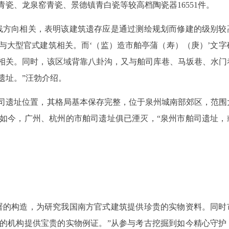
瓷、龙泉窑青瓷、景德镇青白瓷等较高档陶瓷器16551件。
线方向相关，表明该建筑遗存应是通过测绘规划而修建的级别较
与大型官式建筑相关。而‘（监）造市舶亭蒲（寿）（庚）’文字
相关。同时，该区域背靠八卦沟，又与舶司库巷、马坂巷、水门
遗址。”汪勃介绍。
司遗址位置，其格局基本保存完整，位于泉州城南部郊区，范围
如今，广州、杭州的市舶司遗址俱已湮灭，“泉州市舶司遗址，
署的构造，为研究我国南方官式建筑提供珍贵的实物资料。同时
的机构提供宝贵的实物例证。”从参与考古挖掘到如今精心守护