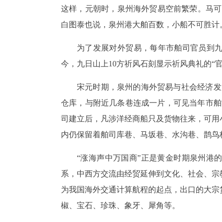
这样，元朝时，泉州海外贸易空前繁荣。马可·
白图泰也说，泉州港大舶百数，小船不可胜计
为了发展对外贸易，每年市舶司官员到
今，九日山上10方祈风石刻显示祈风典礼的“
宋元时期，泉州的海外贸易与社会经济发
仓库，与附近几条巷连成一片，可见当年市舶
司建立后，凡涉洋经商船只及货物往来，可用
内仍保留着舶司库巷、马坂巷、水沟巷、鹊鸟
“涨海声中万国商”正是黄金时期泉州港
系，中西方交流由经贸延伸到文化、社会、宗
为我国海外交通计算航程的起点，出口的大宗
椒、宝石、珍珠、象牙、犀角等。