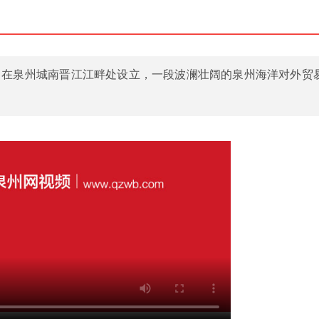
舶司在泉州城南晋江江畔处设立，一段波澜壮阔的泉州海洋对外贸