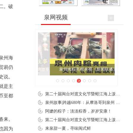
二。破
泉网视频
泉州海
贸易仍
泉州肉粽亮相央视《新闻联播》
史说。
就是主
第二十届闽台对渡文化节暨蚶江海上泼水节在石狮蚶江启幕
币至都
泉州故事|跨越680年：从摩洛哥到泉州 丝路使者“中国行”
阿嬷的粽子：淡淡粽香，岁岁安康！
沓来。
第二十届闽台对渡文化节暨蚶江海上泼水节在石狮蚶江开幕
也因为
来泉甜一夏，寻味闽式鲜