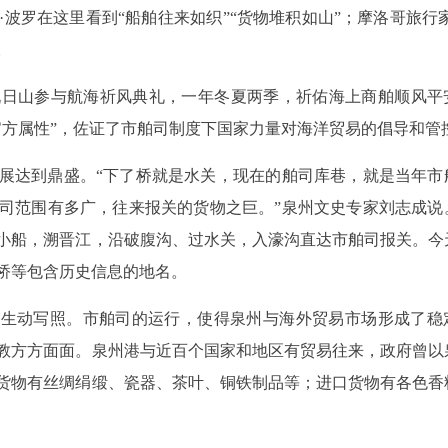
波罗在这里看到“船舶往来如织”“货物堆积如山”；摩洛哥旅行家
。
九日山参与航海祈风典礼，一年冬夏两季，祈佑海上商舶顺风平
官方属性”，佐证了市舶司制度下国家力量对海洋贸易的倡导和管
展达到鼎盛。“下了桥就是水关，现在的舶司库巷，就是当年市
司范围有多广，往来报关的货物之巨。”泉州文史专家刘志成说
小船，溯晋江，沿破腹沟、过水关，入濠沟直达市舶司报关。今
桥等包含历史信息的地名。
的生动写照。市舶司的运行，使得泉州与海外贸易市场形成了稳
教方方面面。泉州港与近百个国家和地区有贸易往来，政府曾以
货物有丝绸绢缎、瓷器、茶叶、铜铁制品等；进口货物有各色香