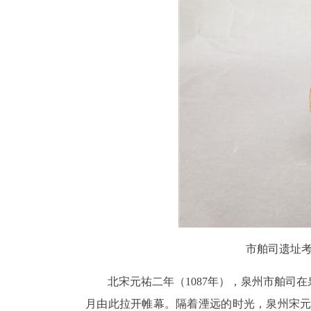
市舶司遗址考
北宋元祐二年（1087年），泉州市舶司
月由此拉开帷幕。隔着湮远的时光，泉州宋元