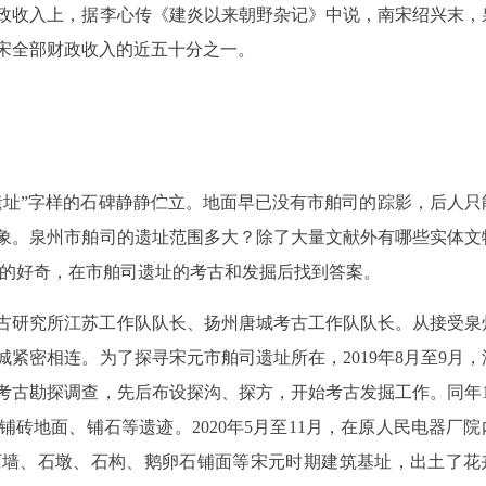
政收入上，据李心传《建炎以来朝野杂记》中说，南宋绍兴末，
宋全部财政收入的近五十分之一。
遗址”字样的石碑静静伫立。地面早已没有市舶司的踪影，后人只
象。泉州市舶司的遗址范围多大？除了大量文献外有哪些实体文
关的好奇，在市舶司遗址的考古和发掘后找到答案。
考古研究所江苏工作队队长、扬州唐城考古工作队队长。从接受泉
紧密相连。为了探寻宋元市舶司遗址所在，2019年8月至9月，
考古勘探调查，先后布设探沟、探方，开始考古发掘工作。同年1
砖地面、铺石等遗迹。2020年5月至11月，在原人民电器厂院
石墙、石墩、石构、鹅卵石铺面等宋元时期建筑基址，出土了花