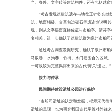
当、脊兽、文字砖等建筑构件，还有包括越窑青
“考古发现该建筑遗存与地盘正针乾亥缝
筑，地面铺砖、台基包边砌石等遗迹也说明其
现，则从文字层面直接佐证与市舶亭、清芬亭
名相关，进一步确认了该建筑群为泉州市舶司
通过考古调查发掘研究，确认了泉州市舶
马坂巷、水沟巷、竹街、水门巷围合的区域。
一可以较为完整揭露出来的古代‘海关’遗址。”
接力与传承
民间期待建设遗址公园进行保护
“市舶司遗址的认定和发掘，揭示宋代衙
遗址的呈现，也为研究我国古代掌管对外往来