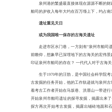
泉州港的繁盛最直接体现在源源不断的财
舶司的岁收入每年大约在百万缗上下，约占南
遗址重见天日
或为我国唯一保存的古海关遗址
走进市区水门巷，一方刻有“泉州市舶司
前瞻仰，想象早已深埋地下的古海关的宏伟景
印证泉州市舶司的存在？ 一代代人对于古海
生于1970年的汪勃，是中国社会科学院
古发掘的任务开始，他的工作轨迹就与泉州古城
着考古工作者开始在马坂巷、洪厝山一带进行
开始泉州市舶司遗址的探寻发掘，揭露出来了铺
探方再次开始考古发掘，揭露出铺砖地面和