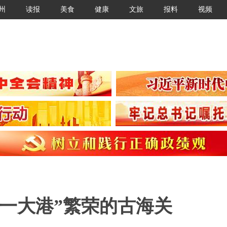
州
读报
美食
健康
文旅
报料
视频
一大港”繁荣的古海关