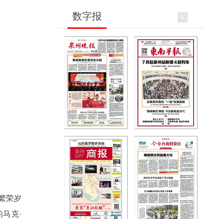
数字报
繁荣岁
马克·