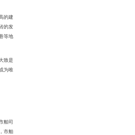
高的建
砖的发
巷等地
大致是
或为唯
市舶司
，市舶