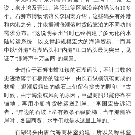
说，泉州湾及晋江、洛阳江等区域沿岸的码头有10多
个。石狮市博物馆馆长李国宏介绍，这些码头有外港
和内港之分，并依据潮涨潮落时货船靠泊的不同功能
需求分布。“这说明泉州当时已经构建了多元化的水
陆转运系统，以支撑起规模宏大的海洋贸易。”而其
中以“外港”石湖码头和“内港”江口码头最为突出，见
证了“涨海声中万国商”的盛景。
走进位于石狮市蚶江镇的石湖码头，不计其数的
史迹散落于石板路的缝隙中，由长石纵横筑砌而成的
栈桥，退潮后露出的礁石上仍留有挑夫的脚印。“古
时候，由于海潮或风向的原因，巨型商船只能停靠在
锚地，再用小船将货物运送到岸。”李国宏告诉记
者，“岸边的石坡上凿有数条石级阶梯，当年船舶靠
岸时，各国商贾、水手们就是从这里上岸的。”
石湖码头由唐代海商林銮始建，所以又称林銮