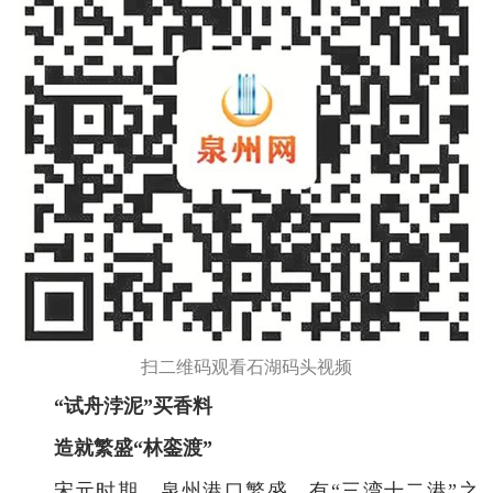
扫二维码观看石湖码头视频
“试舟浡泥”买香料
造就繁盛“林銮渡”
宋元时期，泉州港口繁盛，有“三湾十二港”之