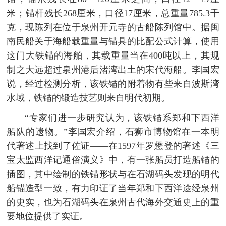
米；锚杆残长268厘米，口径17厘米，总重量785.3千
克，现陈列在位于泉州开元寺的古船陈列馆中。据闽
南民船关于海船载重量与锚具的比配公式计算，使用
这门大铁锚的海舶，其载重量当在400吨以上，其规
制之大远超过泉州港后渚湾出土的宋代海船。李国宏
说，经过检测分析，该铁锚的附着物有些来自波斯湾
水域，铁锚的锻造技艺则来自明代初期。
“专家们进一步研究认为，该铁锚系郑和下西洋
船队的遗物。”李国宏介绍，石狮市博物馆在一本明
代著述上找到了佐证——在1597年罗懋登的著述《三
宝太监西洋记通俗演义》中，有一张船员打造船锚的
插图，其中绘制的铁锚形状与在石湖码头发现的明代
船锚造型一致，有力印证了当年郑和下西洋途经泉州
的史实，也为石湖码头在泉州古代海外交通史上的重
要地位提供了实证。