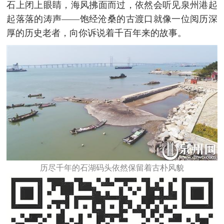
石上闭上眼睛，海风拂面而过，依然会听见泉州港起
起落落的涛声——饱经沧桑的古渡口就像一位阅历深
厚的历史老者，向你诉说着千百年来的故事。
历尽千年的石湖码头依然保留着古朴风貌