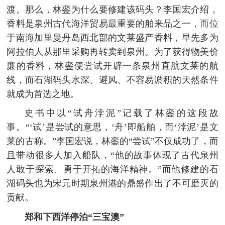
渡。那么，林銮为什么要修建该码头？李国宏介绍，
香料是泉州古代海洋贸易最重要的舶来品之一，而位
于南海加里曼丹岛西北部的文莱盛产香料，早先多为
阿拉伯人从那里采购再转卖到泉州。为了获得物美价
廉的香料，林銮便尝试开辟一条泉州直航文莱的航
线，而石湖码头水深、避风、不容易淤积的天然条件
就成为首选之地。
史书中以“试舟浡泥”记载了林銮的这段故
事。“‘试’是尝试的意思，‘舟’即船舶，而‘浡泥’是文
莱的古称。”李国宏说，林銮的“尝试”不仅成功了，而
且带动很多人加入船队，“他的故事体现了古代泉州
人敢于探索、勇于开拓的海洋精神。”而他修建的石
湖码头也为宋元时期泉州港的鼎盛作出了不可磨灭的
贡献。
郑和下西洋停泊“三宝澳”