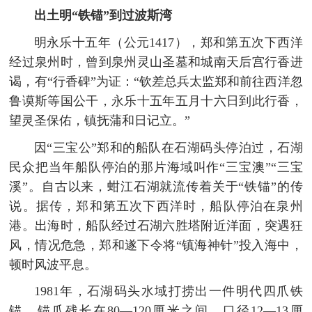
出土明“铁锚”到过波斯湾
明永乐十五年（公元1417），郑和第五次下西洋
经过泉州时，曾到泉州灵山圣墓和城南天后宫行香进
谒，有“行香碑”为证：“钦差总兵太监郑和前往西洋忽
鲁谟斯等国公干，永乐十五年五月十六日到此行香，
望灵圣保佑，镇抚蒲和日记立。”
因“三宝公”郑和的船队在石湖码头停泊过，石湖
民众把当年船队停泊的那片海域叫作“三宝澳”“三宝
溪”。自古以来，蚶江石湖就流传着关于“铁锚”的传
说。据传，郑和第五次下西洋时，船队停泊在泉州
港。出海时，船队经过石湖六胜塔附近洋面，突遇狂
风，情况危急，郑和遂下令将“镇海神针”投入海中，
顿时风波平息。
1981年，石湖码头水域打捞出一件明代四爪铁
锚，锚爪残长在80—120厘米之间，口径12—13厘