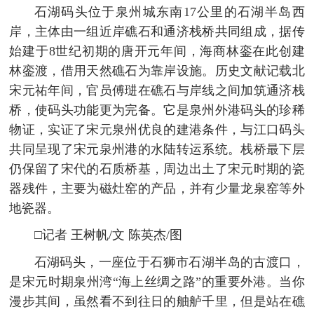
石湖码头位于泉州城东南17公里的石湖半岛西
岸，主体由一组近岸礁石和通济栈桥共同组成，据传
始建于8世纪初期的唐开元年间，海商林銮在此创建
林銮渡，借用天然礁石为靠岸设施。历史文献记载北
宋元祐年间，官员傅琎在礁石与岸线之间加筑通济栈
桥，使码头功能更为完备。它是泉州外港码头的珍稀
物证，实证了宋元泉州优良的建港条件，与江口码头
共同呈现了宋元泉州港的水陆转运系统。栈桥最下层
仍保留了宋代的石质桥基，周边出土了宋元时期的瓷
器残件，主要为磁灶窑的产品，并有少量龙泉窑等外
地瓷器。
□记者 王树帆/文 陈英杰/图
石湖码头，一座位于石狮市石湖半岛的古渡口，
是宋元时期泉州湾“海上丝绸之路”的重要外港。当你
漫步其间，虽然看不到往日的舳舻千里，但是站在礁