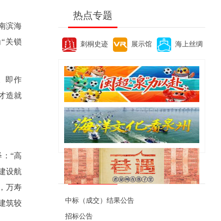
热点专题
南滨海
“关锁
刺桐史迹
展示馆
海上丝绸
。即作
才造就
：“高
便民资讯
建设航
，万寿
中标（成交）结果公告
建筑较
招标公告