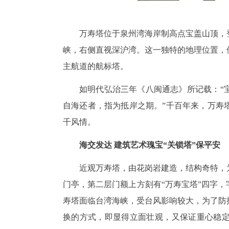
万寿塔位于泉州湾海岸制高点宝盖山顶，
峡，右侧直视深沪湾。这一独特的地理位置，
主航道的航标塔。
如明代弘治三年《八闽通志》所记载：“
自海还者，指为抵岸之期。”千百年来，万寿
千风情。
海交发达 建筑艺术瑰宝“关锁塔”保平安
近观万寿塔，由花岗岩建造，结构奇特，
门亭，第二层门额上方刻有“万寿宝塔”四字
寿塔面临台湾海峡，受台风影响较大，为了防
换的方式，即显得立面壮观，又保证重心稳