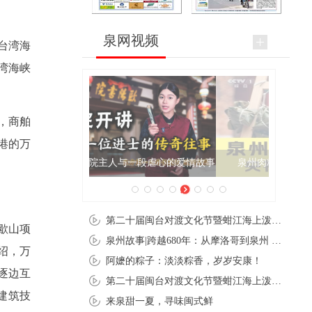
泉网视频
台湾海
湾海峡
，商舶
港的万
泉州肉粽亮相央视《新闻联播》
第二十届闽台对渡文化节暨蚶江海上泼水节在石狮蚶江启幕
歇山项
泉州故事|跨越680年：从摩洛哥到泉州 丝路使者“中国行”
绍，万
阿嬷的粽子：淡淡粽香，岁岁安康！
逐边互
第二十届闽台对渡文化节暨蚶江海上泼水节在石狮蚶江开幕
建筑技
来泉甜一夏，寻味闽式鲜