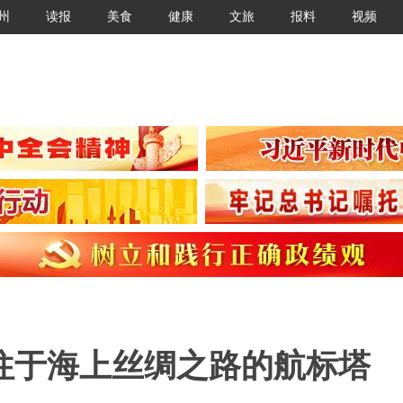
州
读报
美食
健康
文旅
报料
视频
往于海上丝绸之路的航标塔