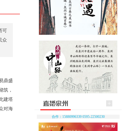
塔可
民众
易鼎盛
砌筑，
此建塔
众对海
合作：15880996339 0595-22500230