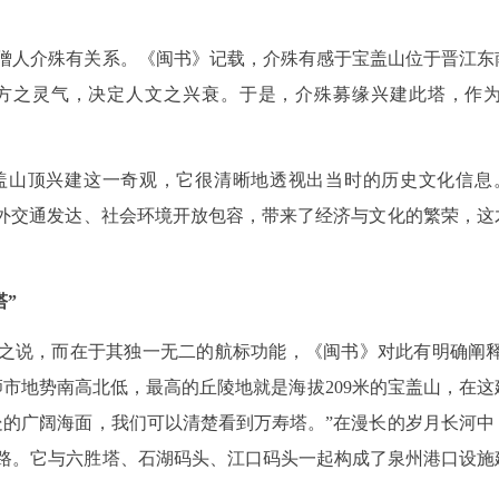
僧人介殊有关系。《闽书》记载，介殊有感于宝盖山位于晋江东
一方之灵气，决定人文之兴衰。于是，介殊募缘兴建此塔，作为
盖山顶兴建这一奇观，它很清晰地透视出当时的历史文化信息
海外交通发达、社会环境开放包容，带来了经济与文化的繁荣，这
塔”
”之说，而在于其独一无二的航标功能，《闽书》对此有明确阐释
市地势南高北低，最高的丘陵地就是海拔209米的宝盖山，在这
处的广阔海面，我们可以清楚看到万寿塔。”在漫长的岁月长河中
路。它与六胜塔、石湖码头、江口码头一起构成了泉州港口设施