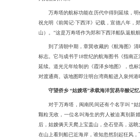
万寿塔的航标功能在历代中得到延续，明
祝允明《前闻记·下西洋》记载，宣德八年，
山）。”这是万寿塔作为郑和下西洋船队返航
到了清朝中期，章巽收藏的《航海图》清
标志。它与成书于18世纪的航海图书《指南
延续。道光元年绘制的《霞泽乡地图》，也标
对渡通商。该地图即注明台湾商船进入泉州港
守望侨乡 “姑嫂塔”承载海洋贸易辛酸记忆
对于万寿塔，闽南民间还有个名字叫 “
颗粒无收，一位名叫海生的穷人被迫离别新
后，姑嫂俩天天爬上宝盖山，垒石登高，远眺
在山上看到船已近海岸，谁知忽然刮起狂风，