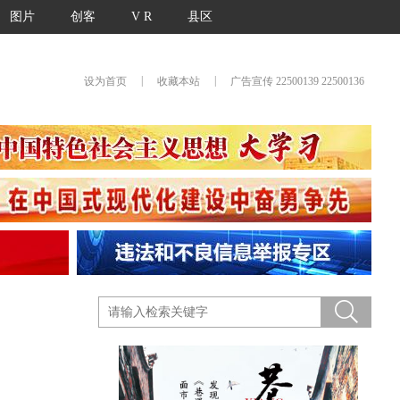
图片
创客
V R
县区
|
|
设为首页
收藏本站
广告宣传 22500139 22500136