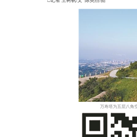
□记者 王树帆/文 陈英杰/图
万寿塔为五层八角