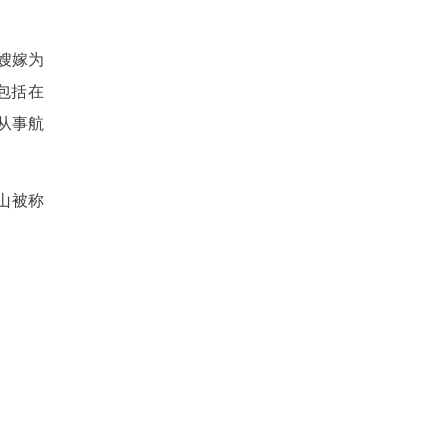
嫂嫁为
包括在
从事航
山被称