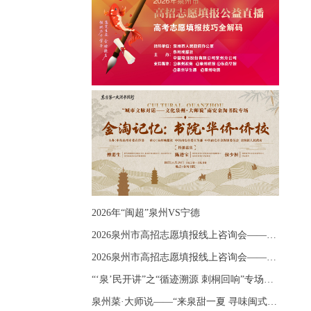
2026年“闽超”泉州VS宁德
2026泉州市高招志愿填报线上咨询会——《出分应急课堂：全流程拆解志愿填报》主题讲座
2026泉州市高招志愿填报线上咨询会——《志愿填报 答疑直播》主题讲座
“‘泉’民开讲”之“循迹溯源 刺桐回响”专场宣讲
泉州菜·大师说——“来泉甜一夏 寻味闽式鲜”上官品牌专场直播