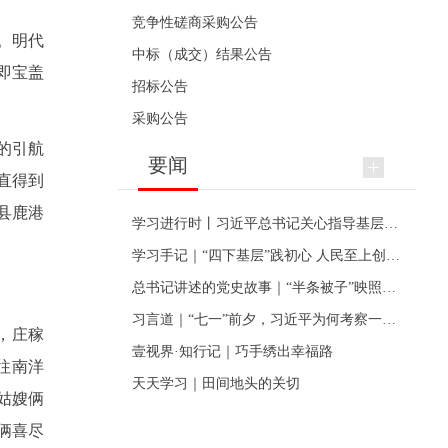
竞争性磋商采购公告
。明代
中标（成交）结果公告
即宝盖
招标公告
采购公告
的引航
要闻
直得到
县鹿港
学习进行时丨习近平总书记关心指导基层党建的故事
学习手记｜“四下基层”践初心 人民至上创伟业
总书记讲述的党史故事｜“半条被子”映照初心
习言道｜“七一”前夕，习近平为何考察一个村级党组织
，庄稼
壹视界·知行记｜巧手绣出幸福路
往南洋
天天学习｜田间地头的关切
姑嫂俩
俩喜尽