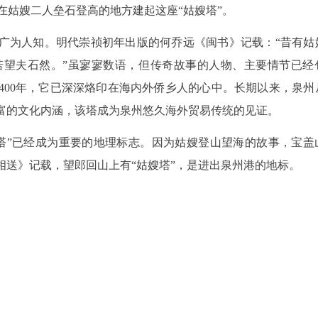
在姑嫂二人垒石登高的地方建起这座“姑嫂塔”。
，广为人知。明代崇祯初年出版的何乔远《闽书》记载：“昔有姑
若望夫石然。”虽寥寥数语，但传奇故事的人物、主要情节已经
400年，它已深深烙印在海内外侨乡人的心中。长期以来，泉州
丰富的文化内涵，该塔成为泉州悠久海外贸易传统的见证。
嫂塔”已经成为重要的地理标志。因为姑嫂登山望海的故事，宝盖
风相送》记载，望郎回山上有“姑嫂塔”，是进出泉州港的地标。