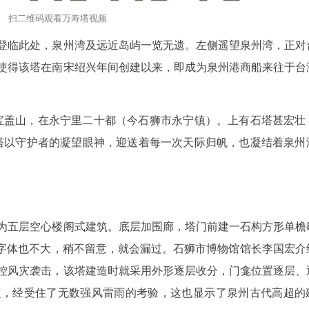
扫二维码观看万寿塔视频
登临此处，泉州湾及远近岛屿一览无遗。左侧遥望泉州湾，正对
使得该塔在南宋绍兴年间创建以来，即成为泉州港商船来往于台
宝盖山，在永宁里二十都（今石狮市永宁镇）。上有石塔甚宏壮
塔以守护者的凝望眼神，迎送着每一次天际归帆，也凝结着泉州
为五层空心楼阁式建筑。底层加围廊，塔门前建一石构方形单檐
，字体也不大，稍不留意，就会漏过。石狮市博物馆馆长李国宏介
控风灾袭击，该塔建造时就采用外形逐层收分，门龛位置逐层、
定，经受住了无数强风雷雨的考验，这也显示了泉州古代高超的