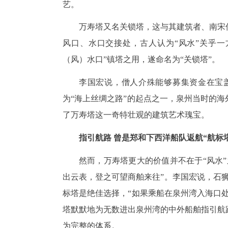
艺。
万寿塔又名关锁塔，这与其建筑者、南宋
风口、水口交接处，古人认为“风水”关乎
（风）水口”镇塔之用，遂命名为“关锁塔”。
李国宏说，僧人介殊能够募集资金在宝
为“海上丝绸之路”的起点之一，泉州当时的
了万寿塔这一奇特壮观的建筑艺术瑰宝。
指引航路 曾是郑和下西洋船队返航“航标
然而，万寿塔更大的价值并不在于“风水
出云表，登之可望商舶来往”。李国宏说，石狮
标塔是绝佳选择，“如果乘船在泉州湾入海口
塔默默地为无数进出泉州湾的中外船舶指引航
为完整的体系。