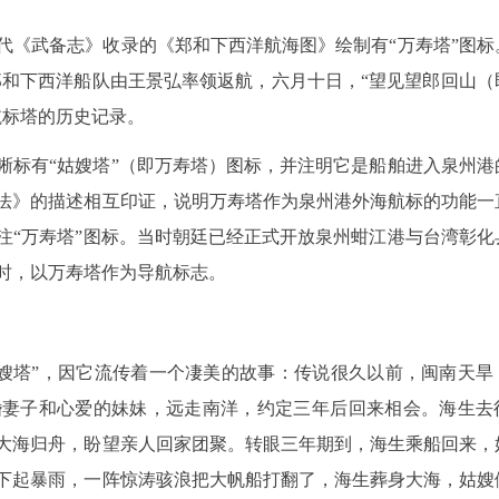
代《武备志》收录的《郑和下西洋航海图》绘制有“万寿塔”图标
郑和下西洋船队由王景弘率领返航，六月十日，“望见望郎回山（
航标塔的历史记录。
晰标有“姑嫂塔”（即万寿塔）图标，并注明它是船舶进入泉州港
正法》的描述相互印证，说明万寿塔作为泉州港外海航标的功能一
注“万寿塔”图标。当时朝廷已经正式开放泉州蚶江港与台湾彰化
时，以万寿塔作为导航标志。
姑嫂塔”，因它流传着一个凄美的故事：传说很久以前，闽南天旱
婚妻子和心爱的妹妹，远走南洋，约定三年后回来相会。海生去
大海归舟，盼望亲人回家团聚。转眼三年期到，海生乘船回来，
下起暴雨，一阵惊涛骇浪把大帆船打翻了，海生葬身大海，姑嫂