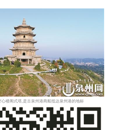
空心楼阁式塔,是古泉州港商船抵达泉州港的地标