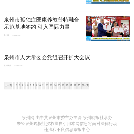
泉州市孤独症医康养教普特融合
示范基地签约 引入国际力量
泉州网
2024-09-02
泉州市人大常委会党组召开扩大会议
泉州晚报
2024-09-02
上一页
1
2
3
4
5
6
7
8
9
10
11
12
13
14
15
16
17
18
19
20
下一页
泉州网 由中共泉州市委主办主管 泉州晚报社承办
未经泉州晚报社授权擅自引用本网信息将面对法律行动
违法和不良信息举报中心