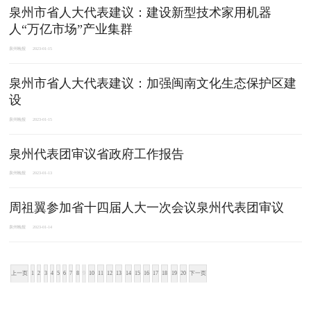
泉州市省人大代表建议：建设新型技术家用机器
人“万亿市场”产业集群
泉州晚报
2023-01-15
泉州市省人大代表建议：加强闽南文化生态保护区建
设
泉州晚报
2023-01-15
泉州代表团审议省政府工作报告
泉州晚报
2023-01-13
周祖翼参加省十四届人大一次会议泉州代表团审议
泉州晚报
2023-01-14
上一页
1
2
3
4
5
6
7
8
9
10
11
12
13
14
15
16
17
18
19
20
下一页