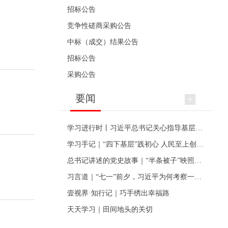
招标公告
竞争性磋商采购公告
中标（成交）结果公告
招标公告
采购公告
要闻
学习进行时丨习近平总书记关心指导基层党建的故事
学习手记｜“四下基层”践初心 人民至上创伟业
总书记讲述的党史故事｜“半条被子”映照初心
习言道｜“七一”前夕，习近平为何考察一个村级党组织
壹视界·知行记｜巧手绣出幸福路
天天学习｜田间地头的关切