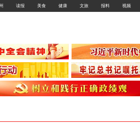
州
读报
美食
健康
文旅
报料
视频