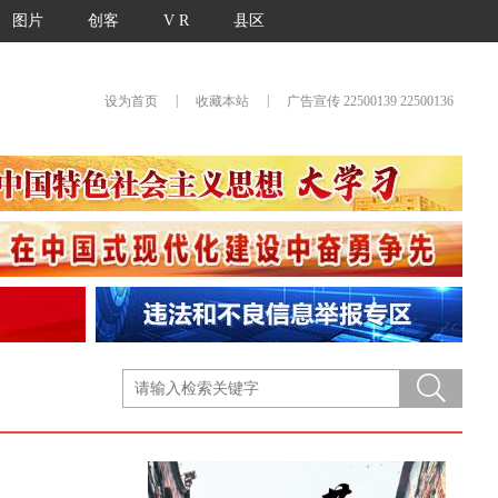
图片
创客
V R
县区
|
|
设为首页
收藏本站
广告宣传 22500139 22500136