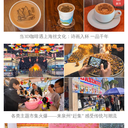
当3D咖啡遇上海丝文化：诗画入杯 一品千年
各类主题市集火爆——来泉州“赶集” 感受传统与潮流