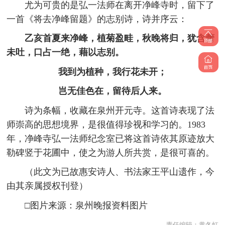
尤为可贵的是弘一法师在离开净峰寺时，留下了
一首《将去净峰留题》的志别诗，诗并序云：
乙亥首夏来净峰，植菊盈畦，秋晚将归，犹含蕾
未吐，口占一绝，藉以志别。
我到为植种，我行花未开；
岂无佳色在，留待后人来。
诗为条幅，收藏在泉州开元寺。这首诗表现了法
师崇高的思想境界，是很值得珍视和学习的。1983
年，净峰寺弘一法师纪念室已将这首诗依其原迹放大
勒碑竖于花圃中，使之为游人所共赏，是很可喜的。
（此文为已故惠安诗人、书法家王平山遗作，今
由其亲属授权刊登）
□图片来源：泉州晚报资料图片