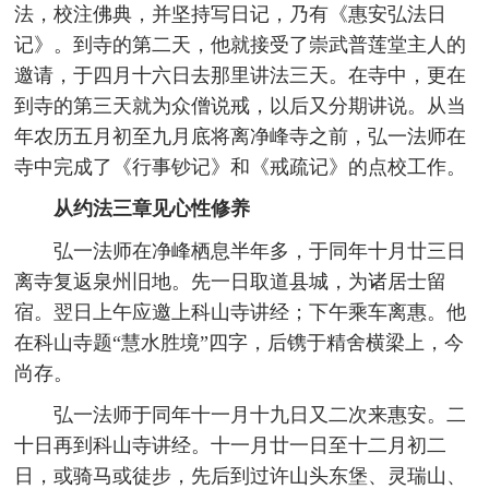
法，校注佛典，并坚持写日记，乃有《惠安弘法日
记》。到寺的第二天，他就接受了崇武普莲堂主人的
邀请，于四月十六日去那里讲法三天。在寺中，更在
到寺的第三天就为众僧说戒，以后又分期讲说。从当
年农历五月初至九月底将离净峰寺之前，弘一法师在
寺中完成了《行事钞记》和《戒疏记》的点校工作。
从约法三章见心性修养
弘一法师在净峰栖息半年多，于同年十月廿三日
离寺复返泉州旧地。先一日取道县城，为诸居士留
宿。翌日上午应邀上科山寺讲经；下午乘车离惠。他
在科山寺题“慧水胜境”四字，后镌于精舍横梁上，今
尚存。
弘一法师于同年十一月十九日又二次来惠安。二
十日再到科山寺讲经。十一月廿一日至十二月初二
日，或骑马或徒步，先后到过许山头东堡、灵瑞山、