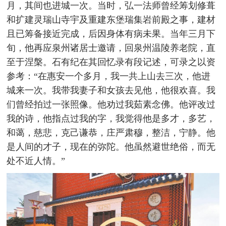
月，其间也进城一次。当时，弘一法师曾经筹划修葺
和扩建灵瑞山寺宇及重建东堡瑞集岩前殿之事，建材
且已筹备接近完成，后因身体有病未果。当年三月下
旬，他再应泉州诸居士邀请，回泉州温陵养老院，直
至于涅槃。石有纪在其回忆录有段记述，可录之以资
参考：“在惠安一个多月，我一共上山去三次，他进
城来一次。我带我妻子和女孩去见他，他很欢喜。我
们曾经拍过一张照像。他劝过我茹素念佛。他评改过
我的诗，他指点过我的字，我觉得他是多才，多艺，
和蔼，慈悲，克己谦恭，庄严肃穆，整洁，宁静。他
是人间的才子，现在的弥陀。他虽然避世绝俗，而无
处不近人情。”