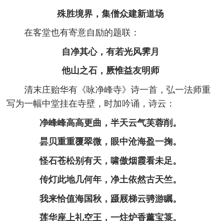
殊胜境界，集僧众建新道场
在客堂也有寄意自励的题联：
自净其心，有若光风霁月
他山之石，厥惟益友明师
清末庄贻华有《咏净峰寺》诗一首，弘一法师重
写为一幅中堂挂在寺壁，时加吟诵，诗云：
净峰峰高高更曲，半天云气芙蓉削。
昙贝重重覆翠微，眼中沧海盈一掬。
怪石苍松别有天，啸傲烟霞看未足。
传灯此地几何年，净土依然古天竺。
我来恰值海国秋，蹑屐梯云骋游瞩。
莲华座上礼空王，一炷炉香薰宝箓。