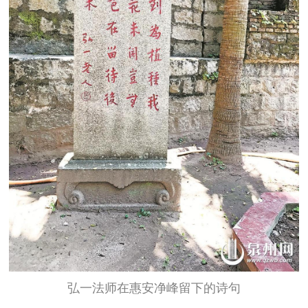
弘一法师在惠安净峰留下的诗句