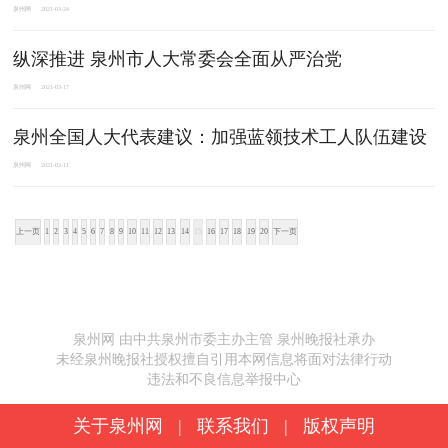
泉州网
2021-03-24
纵深推进 泉州市人大常委会全面从严治党
泉州网
2021-03-17
泉州全国人大代表建议：加强蓝领技术工人队伍建设
泉州网
2021-03-11
上一页
1
2
3
4
5
6
7
8
9
10
11
12
13
14
15
16
17
18
19
20
下一页
泉州网 由中共泉州市委主办主管 泉州晚报社承办
未经泉州晚报社授权擅自引用本网信息将面对法律行动
违法和不良信息举报中心
关于泉州网
|
联系我们
|
版权声明