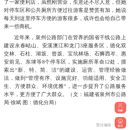
了一家便利店，虽然刚营业，生意还不尽人意，但她
对停车区和公共厕所方便过往游客是赞赏有加，她说
每天到这里停车方便的游客很多，或许也会给自己带
来一些商机。
近年来，泉州公路部门在管养的国省干线公路上
建设永春岵山、安溪澳江和龙门3座服务区，德化双
交林、石柱、湖坂、曾坂、宝坑林场、石狮西岑、惠
安前见、东埭等8个停车区，实施厕所革命12处，摸
索出“新、特、简、洁”的建设、运营、管理经验做
法，做到“管理有序、设施完好、功能适用、安全卫
生、方便群众、环境优雅”，进一步提升了公路服务
水平，更方便了广大群众。
（文：福建省泉州市公路
局·徐斌 图：德化分局）
责任编辑：
丁惠兰