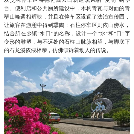
台、便利店和公共厕所建设中，木构青瓦与对面的青
翠山峰遥相辉映，并且在停车区设置了法治宣传园，
让旅客在游憩中得到熏陶；石柱停车区则依山傍水，
结合所在乡镇“水口”的名称，设计一个“水”和“口”字
变形的雕塑，与不远处的石柱山脉脉相望，与脚底下
的石龙溪依偎相亲，仿佛倾诉着动人的传说。