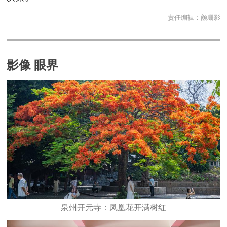
责任编辑：
颜珊影
影像 眼界
泉州开元寺：凤凰花开满树红