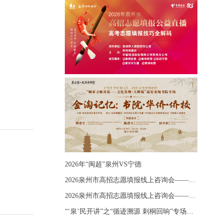
2026年“闽超”泉州VS宁德
2026泉州市高招志愿填报线上咨询会——《出分应急课堂：全流程拆解志愿填报》主题讲座
2026泉州市高招志愿填报线上咨询会——《志愿填报 答疑直播》主题讲座
“‘泉’民开讲”之“循迹溯源 刺桐回响”专场宣讲