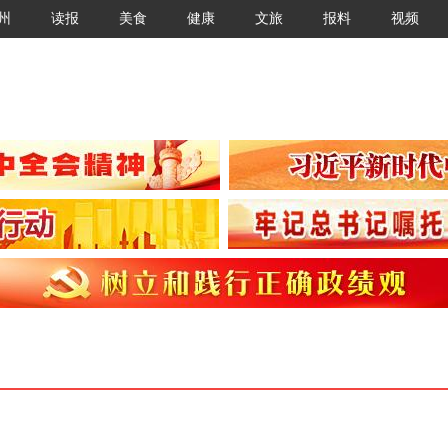
州
读报
美食
健康
文旅
报料
视频