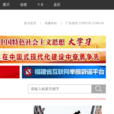
图片
创客
V R
县区
|
|
设为首页
收藏本站
广告宣传 22500139 22500136