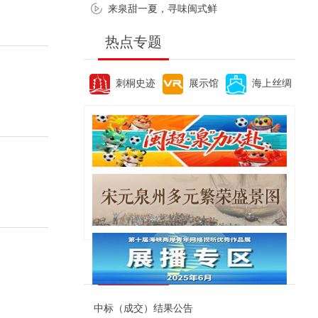
来泉甜一夏，寻味闽式鲜
热点专题
刺桐史迹
展示馆
海上丝绸
便民资讯
中标（成交）结果公告