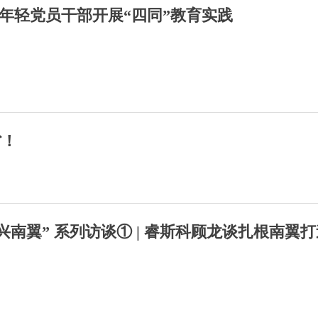
年轻党员干部开展“四同”教育实践
省！
兴南翼” 系列访谈① | 睿斯科顾龙谈扎根南翼