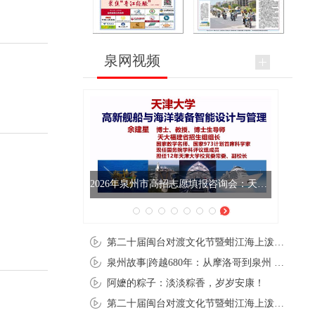
泉网视频
2026年泉州市高招志愿填报咨询会：天津大学高新舰船与海洋装备智能设计与管理专业介绍
第二十届闽台对渡文化节暨蚶江海上泼水节在石狮蚶江启幕
泉州故事|跨越680年：从摩洛哥到泉州 丝路使者“中国行”
阿嬷的粽子：淡淡粽香，岁岁安康！
第二十届闽台对渡文化节暨蚶江海上泼水节在石狮蚶江开幕