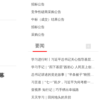
招标公告
竞争性磋商采购公告
中标（成交）结果公告
招标公告
采购公告
要闻
学习进行时丨习近平总书记关心指导基层党建的故事
学习手记｜“四下基层”践初心 人民至上创伟业
幕
总书记讲述的党史故事｜“半条被子”映照初心
习言道｜“七一”前夕，习近平为何考察一个村级党组织
壹视界·知行记｜巧手绣出幸福路
天天学习｜田间地头的关切