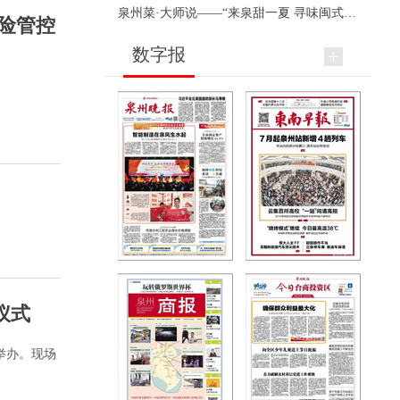
泉州菜·大师说——“来泉甜一夏 寻味闽式鲜”上官品牌专场直播
险管控
数字报
仪式
场举办。现场