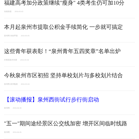
福建高考加分政策继续"瘦身" 4类考生仍可加10分
东南快报
2016-05-05
本月起泉州市提取公积金手续简化 一步就可搞定
泉州网-东南早报
2016-05-05
这些青年获表彰！“泉州青年五四奖章”名单出炉
共青团泉州市委
2016-05-04
今秋泉州市区初招 坚持单校划片与多校划片结合
泉州网-泉州晚报
2016-05-04
【滚动播报】泉州西街试行步行街启动
泉州网
2016-04-30
"五一"期间途经景区公交线加密 增开区间临时线路
泉州网
2016-04-26