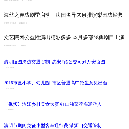
泉州广播电视台 新闻广角
2016-04-03
海丝之春戏剧季启动：法国名导来泉排演梨园戏经典
泉州网-泉州晚报
2016-04-03
文艺院团公益性演出精彩多多 本月多部经典剧目上演
泉州网-泉州晚报
2016-04-03
清明陵园周边交通管制
惠安7路公交可到万安陵园
2016-03-31
2016市直小学、幼儿园
市区普通高中招生意见出台
2016-03-31
【视频】洛江乡村美食大赛
虹山油菜花海迎游人
2016-03-28
清明节期间免征小型客车通行费
清源山交通管制