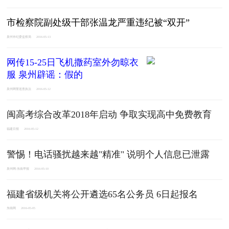
市检察院副处级干部张温龙严重违纪被“双开”
泉州市纪委监察局
2016-05-13
网传15-25日飞机撒药室外勿晾衣
服 泉州辟谣：假的
泉州网警巡查执法
2016-05-12
闽高考综合改革2018年启动 争取实现高中免费教育
福建日报
2016-05-12
警惕！电话骚扰越来越"精准" 说明个人信息已泄露
泉州网-东南早报
2016-05-10
福建省级机关将公开遴选65名公务员 6日起报名
东南网
2016-05-05