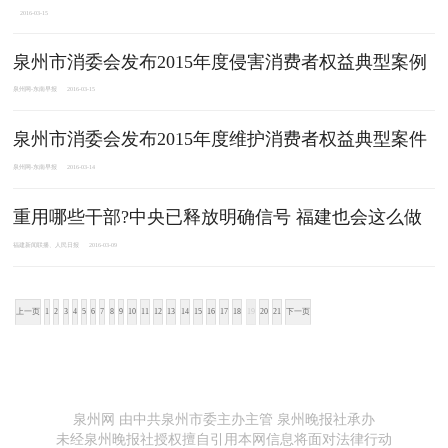
2016-03-15
泉州市消委会发布2015年度侵害消费者权益典型案例
泉州网-东南早报
2016-03-15
泉州市消委会发布2015年度维护消费者权益典型案件
泉州网-东南早报
2016-03-14
重用哪些干部?中央已释放明确信号 福建也会这么做
福建新闻联播、人民日报
2016-03-09
上一页
1
2
3
4
5
6
7
8
9
10
11
12
13
14
15
16
17
18
19
20
21
下一页
泉州网 由中共泉州市委主办主管 泉州晚报社承办
未经泉州晚报社授权擅自引用本网信息将面对法律行动