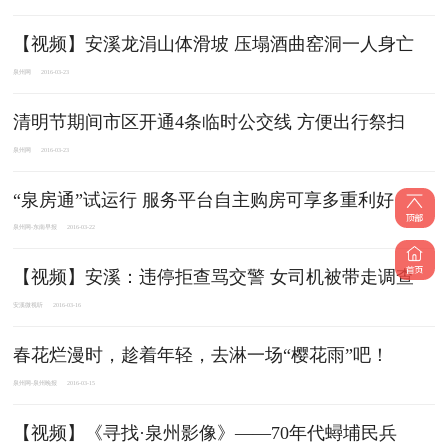
【视频】安溪龙涓山体滑坡 压塌酒曲窑洞一人身亡
泉州网
2016-03-23
清明节期间市区开通4条临时公交线 方便出行祭扫
泉州网
2016-03-23
“泉房通”试运行 服务平台自主购房可享多重利好
泉州网-东南早报
2016-03-22
【视频】安溪：违停拒查骂交警 女司机被带走调查
安溪微视听
2016-03-16
春花烂漫时，趁着年轻，去淋一场“樱花雨”吧！
泉州网-泉州晚报
2016-03-15
【视频】《寻找·泉州影像》——70年代蟳埔民兵