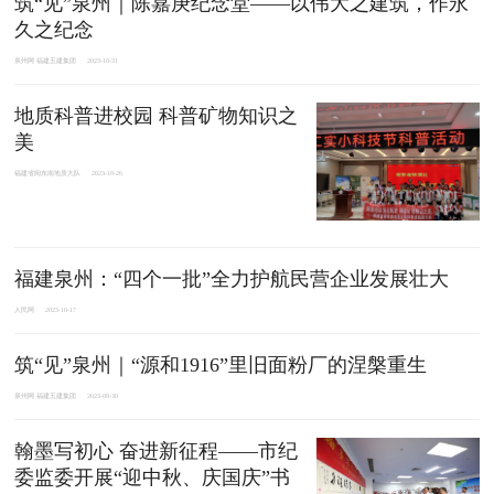
筑“见”泉州｜陈嘉庚纪念堂——以伟大之建筑，作永
久之纪念
泉州网 福建五建集团
2023-10-31
地质科普进校园 科普矿物知识之
美
福建省闽东南地质大队
2023-10-26
福建泉州：“四个一批”全力护航民营企业发展壮大
人民网
2023-10-17
筑“见”泉州｜“源和1916”里旧面粉厂的涅槃重生
泉州网 福建五建集团
2023-09-30
翰墨写初心 奋进新征程——市纪
委监委开展“迎中秋、庆国庆”书