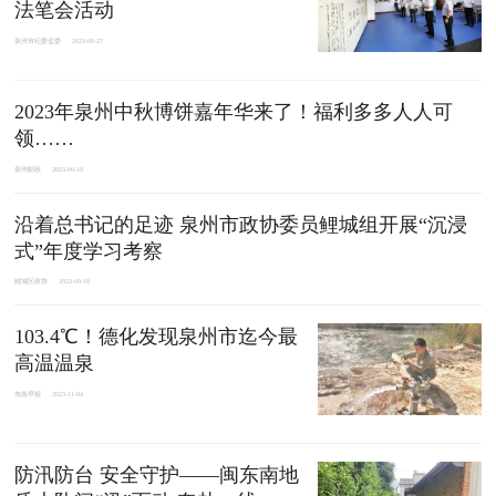
法笔会活动
泉州市纪委监委
2023-09-27
2023年泉州中秋博饼嘉年华来了！福利多多人人可
领……
泉州邮政
2023-09-19
沿着总书记的足迹 泉州市政协委员鲤城组开展“沉浸
式”年度学习考察
鲤城区政协
2023-09-18
103.4℃！德化发现泉州市迄今最
高温温泉
东南早报
2023-11-04
防汛防台 安全守护——闽东南地