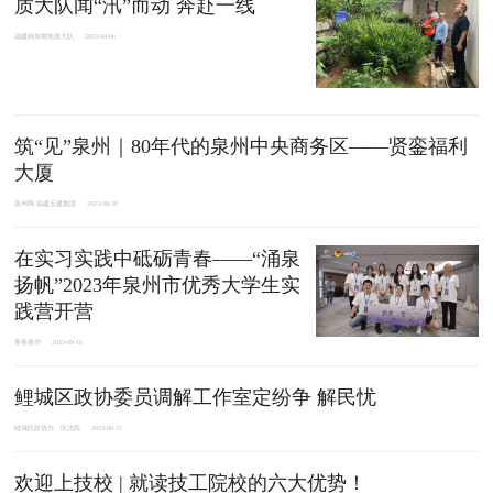
质大队闻“汛”而动 奔赴一线
福建闽东南地质大队
2023-09-06
筑“见”泉州｜80年代的泉州中央商务区——贤銮福利
大厦
泉州网 福建五建集团
2023-08-30
在实习实践中砥砺青春——“涌泉
扬帆”2023年泉州市优秀大学生实
践营开营
青春泉州
2023-08-19
鲤城区政协委员调解工作室定纷争 解民忧
鲤城区政协办、区法院
2023-08-15
欢迎上技校 | 就读技工院校的六大优势！