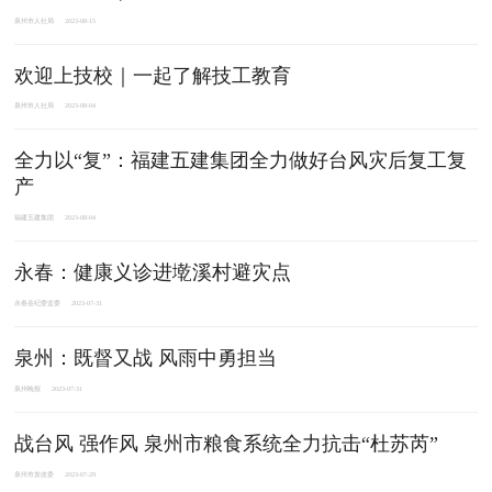
泉州市人社局
2023-08-15
欢迎上技校｜一起了解技工教育
泉州市人社局
2023-08-04
全力以“复”：福建五建集团全力做好台风灾后复工复
产
福建五建集团
2023-08-04
​永春：健康义诊进墘溪村避灾点
永春县纪委监委
2023-07-31
泉州：既督又战 风雨中勇担当
泉州晚报
2023-07-31
战台风 强作风 泉州市粮食系统全力抗击“杜苏芮”
泉州市发改委
2023-07-29