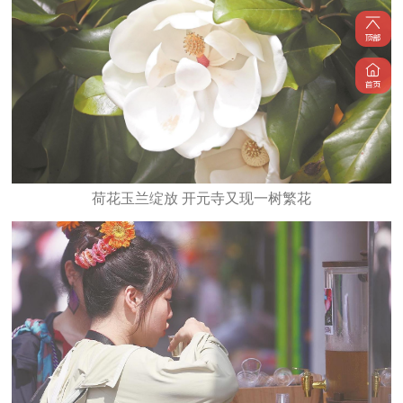
​荷花玉兰绽放 开元寺又现一树繁花