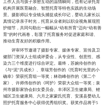
工作人员与孩子亲密互动的温情瞬间，也有记录托育
机构开展医育融合、智慧托育等特色实践的生动场
景。摄影师以专业镜头捕捉成长印记，婴幼儿家长以
真情记录亲子时光，托育从业者则以职业视角展现照
护细节，共同勾勒出一幅幅从“幼有所育”迈向“幼有善
育”的时代画卷，彰显了托育服务对促进家庭和谐、
推动生育友好的积极作用。
评审环节邀请了摄影专家、媒体专家、宣传及卫
健部门资深人士组成评委会，从专业性、创意性、感
染力三个维度进行综合评定。最终，苏婉伶创作的
《与“泥”共成长》、章瑞芳创作的《托育时光里的小
确幸》荣获托育组一等奖；林劲峰创作的《第二个
家》、许师伟创作的《呵护》荣获大众组一等奖；泉
州市摄影家协会妇女委员会、丰泽区卫生健康局、鲤
城区卫生健康局、六月之家蒙氏托育、安溪县婴幼儿
照护托育服务中心获得优秀组织奖。获奖作品将于5