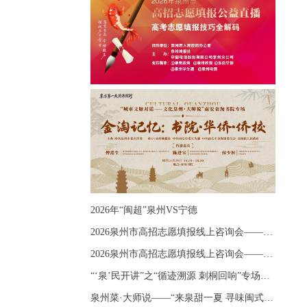
2026年“闽超”泉州VS宁德
2026泉州市高招志愿填报线上咨询会——《出分应急课堂：全流程拆解志愿填报》主题讲座
2026泉州市高招志愿填报线上咨询会——《志愿填报 答疑直播》主题讲座
“‘泉’民开讲”之“循迹溯源 刺桐回响”专场宣讲
泉州菜·大师说——“来泉甜一夏 寻味闽式鲜”上官品牌专场直播