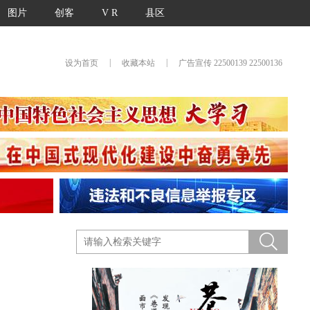
图片
创客
V R
县区
|
|
设为首页
收藏本站
广告宣传 22500139 22500136