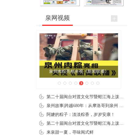
泉网视频
泉州肉粽亮相央视《新闻联播》
第二十届闽台对渡文化节暨蚶江海上泼水节在石狮蚶江启幕
泉州故事|跨越680年：从摩洛哥到泉州 丝路使者“中国行”
阿嬷的粽子：淡淡粽香，岁岁安康！
第二十届闽台对渡文化节暨蚶江海上泼水节在石狮蚶江开幕
来泉甜一夏，寻味闽式鲜