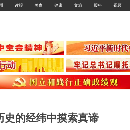
州
读报
美食
健康
文旅
报料
视频
历史的经纬中摸索真谛