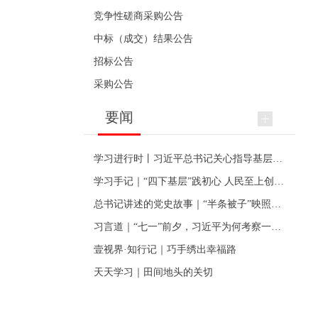
竞争性磋商采购公告
中标（成交）结果公告
招标公告
采购公告
要闻
学习进行时丨习近平总书记关心指导基层党建的故事
学习手记｜“四下基层”践初心 人民至上创伟业
总书记讲述的党史故事｜“半条被子”映照初心
习言道｜“七一”前夕，习近平为何考察一个村级党组织
壹视界·知行记｜巧手绣出幸福路
天天学习｜田间地头的关切